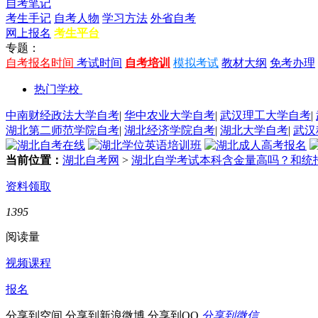
自考笔记
考生手记
自考人物
学习方法
外省自考
网上报名
考生平台
专题：
自考报名时间
考试时间
自考培训
模拟考试
教材大纲
免考办理
热门学校
中南财经政法大学自考
|
华中农业大学自考
|
武汉理工大学自考
|
湖北第二师范学院自考
|
湖北经济学院自考
|
湖北大学自考
|
武汉
当前位置：
湖北自考网
>
湖北自学考试本科含金量高吗？和统
资料领取
1395
阅读量
视频课程
报名
分享到空间
分享到新浪微博
分享到QQ
分享到微信