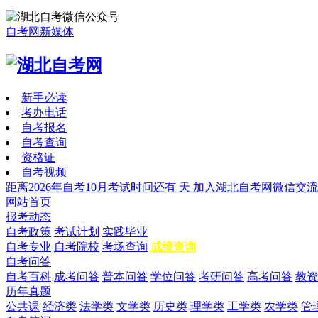
自考网新媒体
新手必读
考办电话
自考报名
自考查询
资格证
自考视频
距离2026年自考10月考试时间还有
天
加入湖北自考网微信交流
网站首页
报考动态
自考政策
考试计划
实践毕业
自考专业
自考院校
考场查询
成绩查询
自考问答
自考百科
成考问答
普本问答
学位问答
考研问答
高考问答
教资
历年真题
公共课
经济类
法学类
文学类
历史类
理学类
工学类
农学类
管