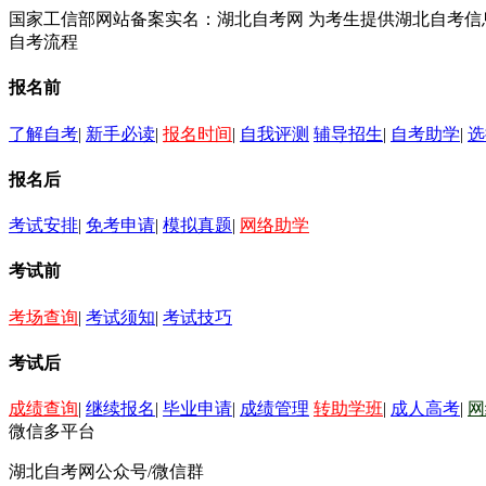
国家工信部网站备案实名：湖北自考网 为考生提供湖北自考
自考流程
报名前
了解自考
|
新手必读
|
报名时间
|
自我评测
辅导招生
|
自考助学
|
选
报名后
考试安排
|
免考申请
|
模拟真题
|
网络助学
考试前
考场查询
|
考试须知
|
考试技巧
考试后
成绩查询
|
继续报名
|
毕业申请
|
成绩管理
转助学班
|
成人高考
|
网
微信多平台
湖北自考网公众号/微信群