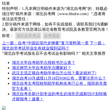
结束
特别声明：1.凡本网注明稿件来源为“湖北自考网”的，转载必
须注明“稿件来源：湖北自考网（www.hbzkw.com）”,违者将
依法追究责任；
2.部分稿件来源于网络，如有不实或侵权，请联系我们沟通解
决。最新官方信息请以湖北省教育考试院及各教育官网为准！
标签：
湖北自学考试
自考报名
上一篇：自考“中国近现代史纲要”复习资料第一章
下一篇：
湖北自学考试毕业生有就业报到证吗？
"湖北自学考试报名后不去考试会有影响吗？" 相关文章推荐
湖北大学自考助学点授权书怎么查？
湖北师范大学自考助学点哪家好？
武汉主流正规自考助学单位怎么找？看这就对了!
湖北自考10月成绩11月18日9:00公布，需要注意什么？
湖北自考主考院校和助学机构名单已公布，报班前先查
官方名单！
湖北自考非新计划专业的考生必须先完成新旧计划转换
才能报考！速看！