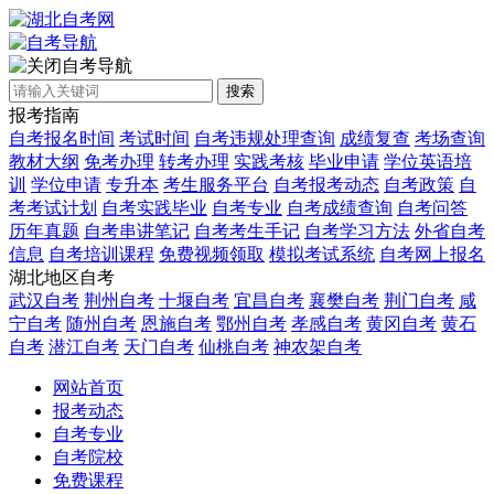
自考导航
搜索
报考指南
自考报名时间
考试时间
自考违规处理查询
成绩复查
考场查询
教材大纲
免考办理
转考办理
实践考核
毕业申请
学位英语培
训
学位申请
专升本
考生服务平台
自考报考动态
自考政策
自
考考试计划
自考实践毕业
自考专业
自考成绩查询
自考问答
历年真题
自考串讲笔记
自考考生手记
自考学习方法
外省自考
信息
自考培训课程
免费视频领取
模拟考试系统
自考网上报名
湖北地区自考
武汉自考
荆州自考
十堰自考
宜昌自考
襄樊自考
荆门自考
咸
宁自考
随州自考
恩施自考
鄂州自考
孝感自考
黄冈自考
黄石
自考
潜江自考
天门自考
仙桃自考
神农架自考
网站首页
报考动态
自考专业
自考院校
免费课程