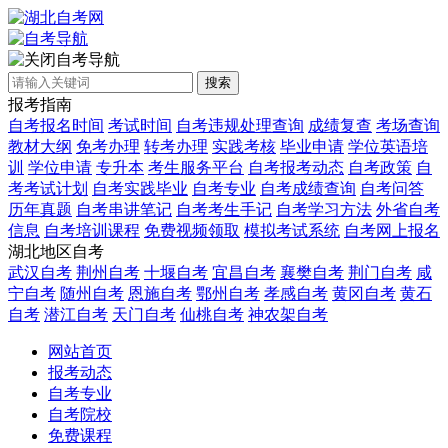
自考导航
搜索
报考指南
自考报名时间
考试时间
自考违规处理查询
成绩复查
考场查询
教材大纲
免考办理
转考办理
实践考核
毕业申请
学位英语培
训
学位申请
专升本
考生服务平台
自考报考动态
自考政策
自
考考试计划
自考实践毕业
自考专业
自考成绩查询
自考问答
历年真题
自考串讲笔记
自考考生手记
自考学习方法
外省自考
信息
自考培训课程
免费视频领取
模拟考试系统
自考网上报名
湖北地区自考
武汉自考
荆州自考
十堰自考
宜昌自考
襄樊自考
荆门自考
咸
宁自考
随州自考
恩施自考
鄂州自考
孝感自考
黄冈自考
黄石
自考
潜江自考
天门自考
仙桃自考
神农架自考
网站首页
报考动态
自考专业
自考院校
免费课程