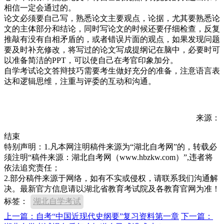
相信一定会通过的。
论文必须要自己写，熟悉论文主要观点，论据，尤其要熟悉论
文的主体部分和结论，同时写论文的时候还要仔细检查，反复
推敲有没有自相矛盾的，或者错误片面的观点，如果发现问题
要及时补充修改，将写过的论文写成提纲记在脑中，必要时可
以准备简洁的PPT，可以使自己在考官印象加分。
自学考试论文答辩技巧需要考生做好充分的准备，注意语言表
达和逻辑思维，注重与评委的互动和沟通。
来源：
结束
特别声明：1.凡本网注明稿件来源为“湖北自考网”的，转载必
须注明“稿件来源：湖北自考网（www.hbzkw.com）”,违者将
依法追究责任；
2.部分稿件来源于网络，如有不实或侵权，请联系我们沟通解
决。最新官方信息请以湖北省教育考试院及各教育官网为准！
标签：
湖北自学考试
上一篇：自考“中国近现代史纲要”复习资料第一章
下一篇：