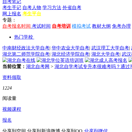
自考笔记
考生手记
自考人物
学习方法
外省自考
网上报名
考生平台
专题：
自考报名时间
考试时间
自考培训
模拟考试
教材大纲
免考办理
热门学校
中南财经政法大学自考
|
华中农业大学自考
|
武汉理工大学自考
|
湖北第二师范学院自考
|
湖北经济学院自考
|
湖北大学自考
|
武汉
当前位置：
湖北自考网
>
湖北自学考试专升本很难考吗？通过
资料领取
1224
阅读量
视频课程
报名
分享到空间
分享到新浪微博
分享到QQ
分享到微信