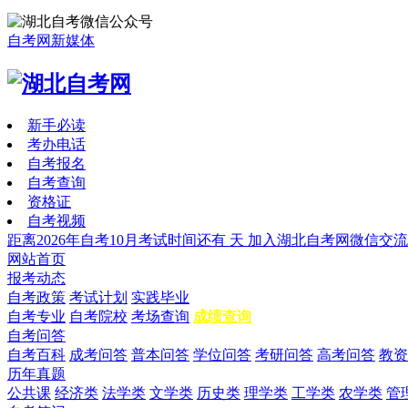
自考网新媒体
新手必读
考办电话
自考报名
自考查询
资格证
自考视频
距离2026年自考10月考试时间还有
天
加入湖北自考网微信交流
网站首页
报考动态
自考政策
考试计划
实践毕业
自考专业
自考院校
考场查询
成绩查询
自考问答
自考百科
成考问答
普本问答
学位问答
考研问答
高考问答
教资
历年真题
公共课
经济类
法学类
文学类
历史类
理学类
工学类
农学类
管