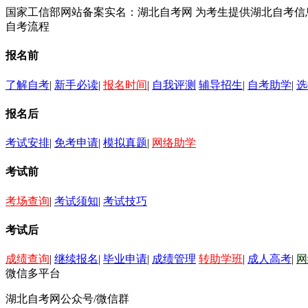
国家工信部网站备案实名：湖北自考网 为考生提供湖北自考
自考流程
报名前
了解自考
|
新手必读
|
报名时间
|
自我评测
辅导招生
|
自考助学
|
选
报名后
考试安排
|
免考申请
|
模拟真题
|
网络助学
考试前
考场查询
|
考试须知
|
考试技巧
考试后
成绩查询
|
继续报名
|
毕业申请
|
成绩管理
转助学班
|
成人高考
|
网
微信多平台
湖北自考网公众号/微信群