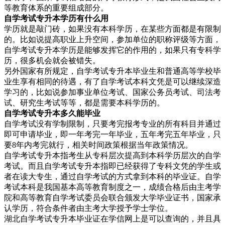
等教育体系的重要组成部分。
自学考试专升本学历有什么
用
学历就是敲门砖，如果没有本科学历，在某些方面都是有限制
的。比如说提高职业上升空间，参加单位的职称评级等方面，
自学考试专升本学历是能够发挥它的作用的，如果只有专科学
历，很多机会就会被错失。
另外国家有所规定，自学考试专升本毕业生和普通高等学校毕
业生享有相同的待遇，有了自学考试本科文凭是可以继续深造
学习的，比如说参加事业单位考试、国家公务员考试、司法考
试、研究生考试等等，都是需要本科学历的。
自学考试专升本多久
能毕业
自学考试没有学制限制，只要考完报考专业的所有科目并通过
即可申请毕业，即一年考完一年毕业，五年考完五年毕业，只
要8年内考完就行，相关时间政策根据当年政策情况。
自学考试专升本指考生从专科层次提高到本科学历层次的自学
考试。而且自学考试专升本指即已经获得了专科文凭的学生或
者在读大专生，通过自学考试的方式拿到本科的毕业证。自学
考试本科是我国基本高等教育制度之一，成绩合格后由主考学
院和高等教育自学考试委员会联合颁发大学毕业证书，国家承
认学历，符合条件者由主考大学授予学士学位。
湖北自学考试专升本毕业证在学信网上是可以查询的，并且具