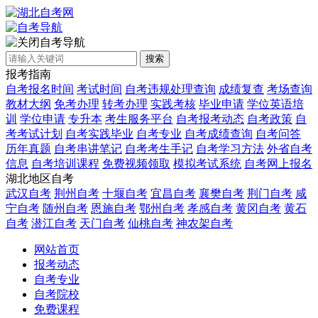
自考导航
搜索
报考指南
自考报名时间
考试时间
自考违规处理查询
成绩复查
考场查询
教材大纲
免考办理
转考办理
实践考核
毕业申请
学位英语培
训
学位申请
专升本
考生服务平台
自考报考动态
自考政策
自
考考试计划
自考实践毕业
自考专业
自考成绩查询
自考问答
历年真题
自考串讲笔记
自考考生手记
自考学习方法
外省自考
信息
自考培训课程
免费视频领取
模拟考试系统
自考网上报名
湖北地区自考
武汉自考
荆州自考
十堰自考
宜昌自考
襄樊自考
荆门自考
咸
宁自考
随州自考
恩施自考
鄂州自考
孝感自考
黄冈自考
黄石
自考
潜江自考
天门自考
仙桃自考
神农架自考
网站首页
报考动态
自考专业
自考院校
免费课程