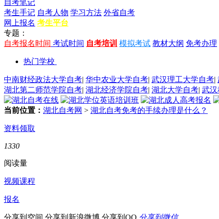
自考笔记
考生手记
自考人物
学习方法
外省自考
网上报名
考生平台
专题：
自考报名时间
考试时间
自考培训
模拟考试
教材大纲
免考办理
热门学校
中南财经政法大学自考
|
华中农业大学自考
|
武汉理工大学自考
|
湖北第二师范学院自考
|
湖北经济学院自考
|
湖北大学自考
|
武汉
当前位置：
湖北自考网
>
湖北自考免考的手续办理是什么？
资料领取
1330
阅读量
视频课程
报名
分享到空间
分享到新浪微博
分享到QQ
分享到微信