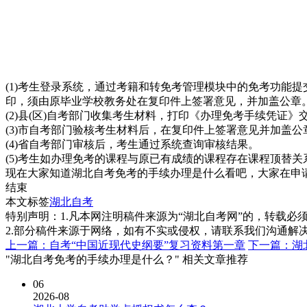
(1)考生登录系统，通过考籍和转免考管理模块中的免考功能
印，须由原毕业学校教务处在复印件上签署意见，并加盖公章
(2)县(区)自考部门收集考生材料，打印《办理免考手续凭证
(3)市自考部门验核考生材料后，在复印件上签署意见并加盖公
(4)省自考部门审核后，考生通过系统查询审核结果。
(5)考生如办理免考的课程与原已有成绩的课程存在课程顶替
现在大家知道湖北自考免考的手续办理是什么看吧，大家在申
结束
本文标签
湖北自考
特别声明：1.凡本网注明稿件来源为“湖北自考网”的，转载必须注明
2.部分稿件来源于网络，如有不实或侵权，请联系我们沟通解
上一篇：自考“中国近现代史纲要”复习资料第一章
下一篇：湖
"湖北自考免考的手续办理是什么？" 相关文章推荐
06
2026-08