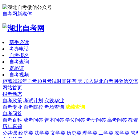
自考网新媒体
新手必读
考办电话
自考报名
自考查询
资格证
自考视频
距离2026年自考10月考试时间还有
天
加入湖北自考网微信交流
网站首页
报考动态
自考政策
考试计划
实践毕业
自考专业
自考院校
考场查询
成绩查询
自考问答
自考百科
成考问答
普本问答
学位问答
考研问答
高考问答
教资
历年真题
公共课
经济类
法学类
文学类
历史类
理学类
工学类
农学类
管