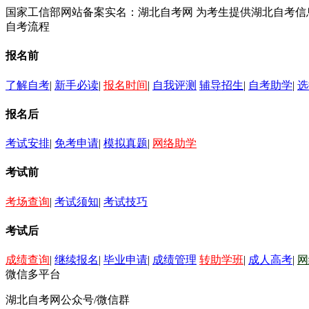
国家工信部网站备案实名：湖北自考网 为考生提供湖北自考
自考流程
报名前
了解自考
|
新手必读
|
报名时间
|
自我评测
辅导招生
|
自考助学
|
选
报名后
考试安排
|
免考申请
|
模拟真题
|
网络助学
考试前
考场查询
|
考试须知
|
考试技巧
考试后
成绩查询
|
继续报名
|
毕业申请
|
成绩管理
转助学班
|
成人高考
|
网
微信多平台
湖北自考网公众号/微信群