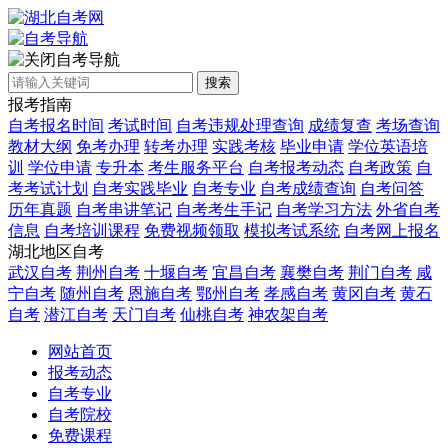
自考导航
搜索
报考指南
自考报名时间
考试时间
自考违规处理查询
成绩复查
考场查询
教材大纲
免考办理
转考办理
实践考核
毕业申请
学位英语培
训
学位申请
专升本
考生服务平台
自考报考动态
自考政策
自
考考试计划
自考实践毕业
自考专业
自考成绩查询
自考问答
历年真题
自考串讲笔记
自考考生手记
自考学习方法
外省自考
信息
自考培训课程
免费视频领取
模拟考试系统
自考网上报名
湖北地区自考
武汉自考
荆州自考
十堰自考
宜昌自考
襄樊自考
荆门自考
咸
宁自考
随州自考
恩施自考
鄂州自考
孝感自考
黄冈自考
黄石
自考
潜江自考
天门自考
仙桃自考
神农架自考
网站首页
报考动态
自考专业
自考院校
免费课程