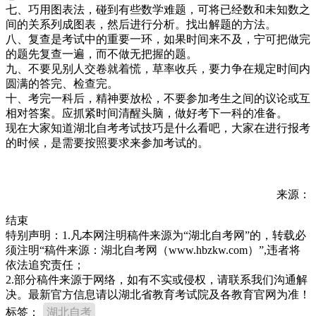
七、巧用图表法，碰到有些数学难题，可将已经数和未知数之
间的关系列成图表，然后进行分析。找出解题的方法。
八、复查是考试中的重要一环，如果时间来不及，宁可把做完
的题先复查一遍，而不做无把握的题。
九、不要见别人交卷就着慌，草率收兵，要力争在规定时间内
圆满的答完、检查完。
十、考完一科后，精神要放松，不要参加考生之间的议论或互
相对答案。应抓紧时间清醒头脑，做好考下一科的准备。
现在大家知道湖北自考考试技巧是什么看吧，大家在进行报考
的时候，是需要按照要求来参加考试的。
来源：
结束
特别声明：1.凡本网注明稿件来源为“湖北自考网”的，转载必
须注明“稿件来源：湖北自考网（www.hbzkw.com）”,违者将
依法追究责任；
2.部分稿件来源于网络，如有不实或侵权，请联系我们沟通解
决。最新官方信息请以湖北省教育考试院及各教育官网为准！
标签：
湖北自考