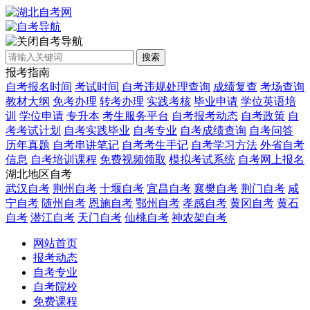
自考导航
搜索
报考指南
自考报名时间
考试时间
自考违规处理查询
成绩复查
考场查询
教材大纲
免考办理
转考办理
实践考核
毕业申请
学位英语培
训
学位申请
专升本
考生服务平台
自考报考动态
自考政策
自
考考试计划
自考实践毕业
自考专业
自考成绩查询
自考问答
历年真题
自考串讲笔记
自考考生手记
自考学习方法
外省自考
信息
自考培训课程
免费视频领取
模拟考试系统
自考网上报名
湖北地区自考
武汉自考
荆州自考
十堰自考
宜昌自考
襄樊自考
荆门自考
咸
宁自考
随州自考
恩施自考
鄂州自考
孝感自考
黄冈自考
黄石
自考
潜江自考
天门自考
仙桃自考
神农架自考
网站首页
报考动态
自考专业
自考院校
免费课程