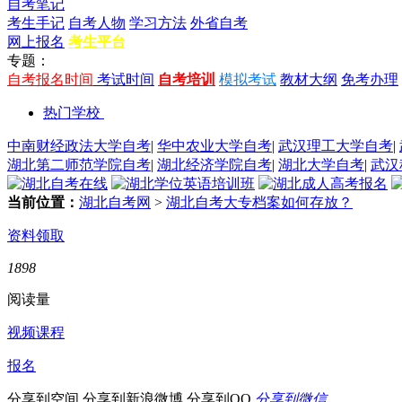
自考笔记
考生手记
自考人物
学习方法
外省自考
网上报名
考生平台
专题：
自考报名时间
考试时间
自考培训
模拟考试
教材大纲
免考办理
热门学校
中南财经政法大学自考
|
华中农业大学自考
|
武汉理工大学自考
|
湖北第二师范学院自考
|
湖北经济学院自考
|
湖北大学自考
|
武汉
当前位置：
湖北自考网
>
湖北自考大专档案如何存放？
资料领取
1898
阅读量
视频课程
报名
分享到空间
分享到新浪微博
分享到QQ
分享到微信