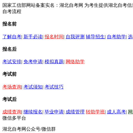
国家工信部网站备案实名：湖北自考网 为考生提供湖北自考
自考流程
报名前
了解自考
|
新手必读
|
报名时间
|
自我评测
辅导招生
|
自考助学
|
选
报名后
考试安排
|
免考申请
|
模拟真题
|
网络助学
考试前
考场查询
|
考试须知
|
考试技巧
考试后
成绩查询
|
继续报名
|
毕业申请
|
成绩管理
转助学班
|
成人高考
|
网
微信多平台
湖北自考网公众号/微信群