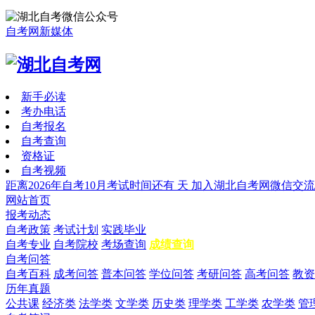
自考网新媒体
新手必读
考办电话
自考报名
自考查询
资格证
自考视频
距离2026年自考10月考试时间还有
天
加入湖北自考网微信交流
网站首页
报考动态
自考政策
考试计划
实践毕业
自考专业
自考院校
考场查询
成绩查询
自考问答
自考百科
成考问答
普本问答
学位问答
考研问答
高考问答
教资
历年真题
公共课
经济类
法学类
文学类
历史类
理学类
工学类
农学类
管