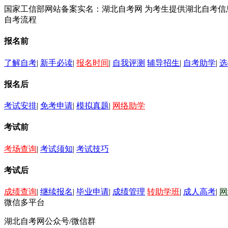
国家工信部网站备案实名：湖北自考网 为考生提供湖北自考
自考流程
报名前
了解自考
|
新手必读
|
报名时间
|
自我评测
辅导招生
|
自考助学
|
选
报名后
考试安排
|
免考申请
|
模拟真题
|
网络助学
考试前
考场查询
|
考试须知
|
考试技巧
考试后
成绩查询
|
继续报名
|
毕业申请
|
成绩管理
转助学班
|
成人高考
|
网
微信多平台
湖北自考网公众号/微信群