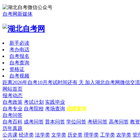
自考网新媒体
新手必读
考办电话
自考报名
自考查询
资格证
自考视频
距离2026年自考10月考试时间还有
天
加入湖北自考网微信交流
网站首页
报考动态
自考政策
考试计划
实践毕业
自考专业
自考院校
考场查询
成绩查询
自考问答
自考百科
成考问答
普本问答
学位问答
考研问答
高考问答
教资
历年真题
公共课
经济类
法学类
文学类
历史类
理学类
工学类
农学类
管