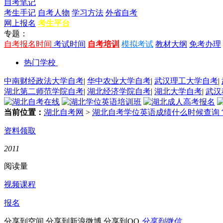
自考笔记
考生手记
自考人物
学习方法
外省自考
网上报名
考生平台
专题：
自考报名时间
考试时间
自考培训
模拟考试
教材大纲
免考办理
热门学校
中南财经政法大学自考
|
华中农业大学自考
|
武汉理工大学自考
|
湖北第二师范学院自考
|
湖北经济学院自考
|
湖北大学自考
|
武汉
当前位置：
湖北自考网
>
湖北自考学位英语成绩什么时候查询
资料领取
2011
阅读量
视频课程
报名
分享到空间
分享到新浪微博
分享到QQ
分享到微信