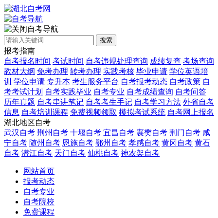
自考导航
搜索
报考指南
自考报名时间
考试时间
自考违规处理查询
成绩复查
考场查询
教材大纲
免考办理
转考办理
实践考核
毕业申请
学位英语培
训
学位申请
专升本
考生服务平台
自考报考动态
自考政策
自
考考试计划
自考实践毕业
自考专业
自考成绩查询
自考问答
历年真题
自考串讲笔记
自考考生手记
自考学习方法
外省自考
信息
自考培训课程
免费视频领取
模拟考试系统
自考网上报名
湖北地区自考
武汉自考
荆州自考
十堰自考
宜昌自考
襄樊自考
荆门自考
咸
宁自考
随州自考
恩施自考
鄂州自考
孝感自考
黄冈自考
黄石
自考
潜江自考
天门自考
仙桃自考
神农架自考
网站首页
报考动态
自考专业
自考院校
免费课程