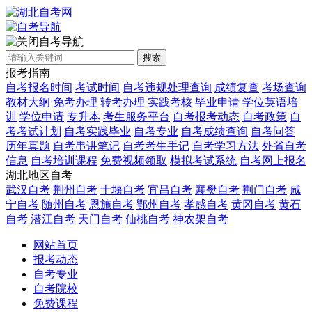
自考导航
搜索
报考指南
自考报名时间
考试时间
自考违规处理查询
成绩复查
考场查询
教材大纲
免考办理
转考办理
实践考核
毕业申请
学位英语培
训
学位申请
专升本
考生服务平台
自考报考动态
自考政策
自
考考试计划
自考实践毕业
自考专业
自考成绩查询
自考问答
历年真题
自考串讲笔记
自考考生手记
自考学习方法
外省自考
信息
自考培训课程
免费视频领取
模拟考试系统
自考网上报名
湖北地区自考
武汉自考
荆州自考
十堰自考
宜昌自考
襄樊自考
荆门自考
咸
宁自考
随州自考
恩施自考
鄂州自考
孝感自考
黄冈自考
黄石
自考
潜江自考
天门自考
仙桃自考
神农架自考
网站首页
报考动态
自考专业
自考院校
免费课程