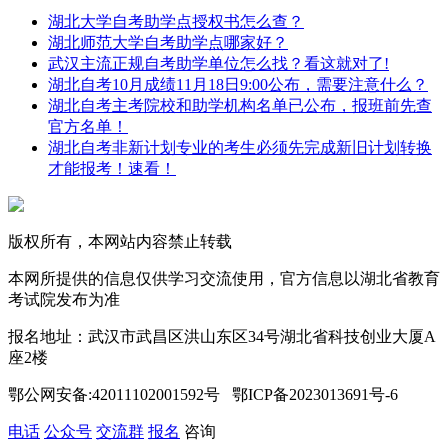
湖北大学自考助学点授权书怎么查？
湖北师范大学自考助学点哪家好？
武汉主流正规自考助学单位怎么找？看这就对了!
湖北自考10月成绩11月18日9:00公布，需要注意什么？
湖北自考主考院校和助学机构名单已公布，报班前先查
官方名单！
湖北自考非新计划专业的考生必须先完成新旧计划转换
才能报考！速看！
版权所有，本网站内容禁止转载
本网所提供的信息仅供学习交流使用，官方信息以湖北省教育
考试院发布为准
报名地址：武汉市武昌区洪山东区34号湖北省科技创业大厦A
座2楼
鄂公网安备:42011102001592号 鄂ICP备2023013691号-6
电话
公众号
交流群
报名
咨询