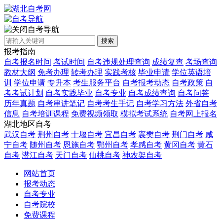
自考导航
搜索
报考指南
自考报名时间
考试时间
自考违规处理查询
成绩复查
考场查询
教材大纲
免考办理
转考办理
实践考核
毕业申请
学位英语培
训
学位申请
专升本
考生服务平台
自考报考动态
自考政策
自
考考试计划
自考实践毕业
自考专业
自考成绩查询
自考问答
历年真题
自考串讲笔记
自考考生手记
自考学习方法
外省自考
信息
自考培训课程
免费视频领取
模拟考试系统
自考网上报名
湖北地区自考
武汉自考
荆州自考
十堰自考
宜昌自考
襄樊自考
荆门自考
咸
宁自考
随州自考
恩施自考
鄂州自考
孝感自考
黄冈自考
黄石
自考
潜江自考
天门自考
仙桃自考
神农架自考
网站首页
报考动态
自考专业
自考院校
免费课程