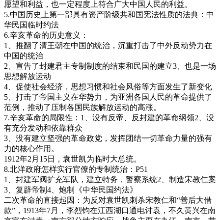
愿望和利益，也一定程度上符合广大中国人民的利益。
5.中国历史上第一部具有资产阶级共和国宪法性质的法典：中
华民国临时约法
6.辛亥革命的历史意义：
1、推翻了清王朝在中国的统治，沉重打击了中外反动势力在
中国的统治
2、宣告了封建君主专制制度的结束和民国的建立3、也是一场
思想解放运动
4、促使社会经济，思想习惯和社会风俗等方面发生了新变化
5、打击了帝国主义在华势力，为亚洲各国人民的革命提供了
范例，推动了压制各国民族解放运动的高涨。
7.辛亥革命的局限性：1、没有反帝、反封建的革命纲领2、没
有充分发动和依靠群众
3、没有建立坚强的革命政党，发挥团结一切革命力量的强有
力的核心作用。
1912年2月15日，袁世凯为临时大总统。
8.北洋政府怎样实行官僚的专制统治：P51
1、封建军阀扩充军队，建立特务，警察系统2、制造宋教仁案
3、复辟帝制4、炮制《中华民国约法》
二次革命的直接起因：为反对袁世凯刺杀宋教仁和“善后大借
款”，1913年7月，李烈钧在江西湖口通电讨袁，不久黄兴在南