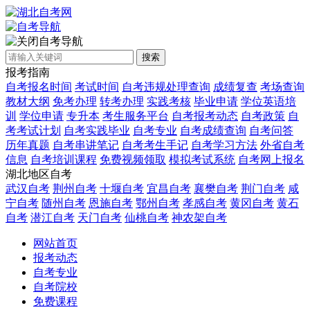
自考导航
搜索
报考指南
自考报名时间
考试时间
自考违规处理查询
成绩复查
考场查询
教材大纲
免考办理
转考办理
实践考核
毕业申请
学位英语培
训
学位申请
专升本
考生服务平台
自考报考动态
自考政策
自
考考试计划
自考实践毕业
自考专业
自考成绩查询
自考问答
历年真题
自考串讲笔记
自考考生手记
自考学习方法
外省自考
信息
自考培训课程
免费视频领取
模拟考试系统
自考网上报名
湖北地区自考
武汉自考
荆州自考
十堰自考
宜昌自考
襄樊自考
荆门自考
咸
宁自考
随州自考
恩施自考
鄂州自考
孝感自考
黄冈自考
黄石
自考
潜江自考
天门自考
仙桃自考
神农架自考
网站首页
报考动态
自考专业
自考院校
免费课程