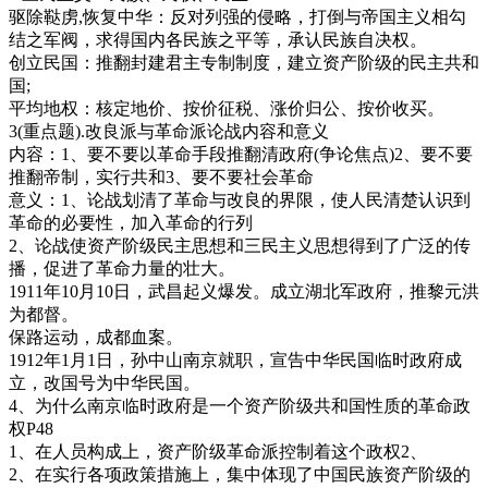
驱除鞑虏,恢复中华：反对列强的侵略，打倒与帝国主义相勾
结之军阀，求得国内各民族之平等，承认民族自决权。
创立民国：推翻封建君主专制制度，建立资产阶级的民主共和
国;
平均地权：核定地价、按价征税、涨价归公、按价收买。
3(重点题).改良派与革命派论战内容和意义
内容：1、要不要以革命手段推翻清政府(争论焦点)2、要不要
推翻帝制，实行共和3、要不要社会革命
意义：1、论战划清了革命与改良的界限，使人民清楚认识到
革命的必要性，加入革命的行列
2、论战使资产阶级民主思想和三民主义思想得到了广泛的传
播，促进了革命力量的壮大。
1911年10月10日，武昌起义爆发。成立湖北军政府，推黎元洪
为都督。
保路运动，成都血案。
1912年1月1日，孙中山南京就职，宣告中华民国临时政府成
立，改国号为中华民国。
4、为什么南京临时政府是一个资产阶级共和国性质的革命政
权P48
1、在人员构成上，资产阶级革命派控制着这个政权2、
2、在实行各项政策措施上，集中体现了中国民族资产阶级的