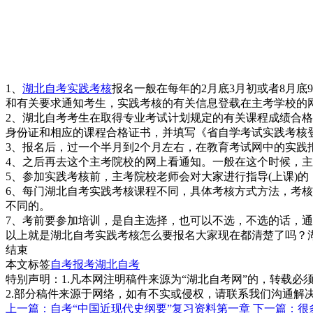
1、
湖北自考实践考核
报名一般在每年的2月底3月初或者8月
和有关要求通知考生，实践考核的有关信息登载在主考学校的
2、湖北自考考生在取得专业考试计划规定的有关课程成绩合
身份证和相应的课程合格证书，并填写《省自学考试实践考核
3、报名后，过一个半月到2个月左右，在教育考试网中的实践
4、之后再去这个主考院校的网上看通知。一般在这个时候，
5、参加实践考核前，主考院校老师会对大家进行指导(上课)
6、每门湖北自考实践考核课程不同，具体考核方式方法，考
不同的。
7、考前要参加培训，是自主选择，也可以不选，不选的话，
以上就是湖北自考实践考核怎么要报名大家现在都清楚了吗？
结束
本文标签
自考报考
湖北自考
特别声明：1.凡本网注明稿件来源为“湖北自考网”的，转载必须注明
2.部分稿件来源于网络，如有不实或侵权，请联系我们沟通解
上一篇：自考“中国近现代史纲要”复习资料第一章
下一篇：很