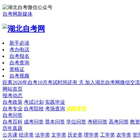
自考网新媒体
新手必读
考办电话
自考报名
自考查询
资格证
自考视频
距离2026年自考10月考试时间还有
天
加入湖北自考网微信交流
网站首页
报考动态
自考政策
考试计划
实践毕业
自考专业
自考院校
考场查询
成绩查询
自考问答
自考百科
成考问答
普本问答
学位问答
考研问答
高考问答
教资
历年真题
公共课
经济类
法学类
文学类
历史类
理学类
工学类
农学类
管