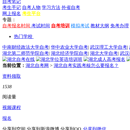
自考笔记
考生手记
自考人物
学习方法
外省自考
网上报名
考生平台
专题：
自考报名时间
考试时间
自考培训
模拟考试
教材大纲
免考办理
热门学校
中南财经政法大学自考
|
华中农业大学自考
|
武汉理工大学自考
|
湖北第二师范学院自考
|
湖北经济学院自考
|
湖北大学自考
|
武汉
当前位置：
湖北自考网
>
湖北自考实践考核怎么要报名？
资料领取
1538
阅读量
视频课程
报名
分享到空间
分享到新浪微博
分享到QQ
分享到微信