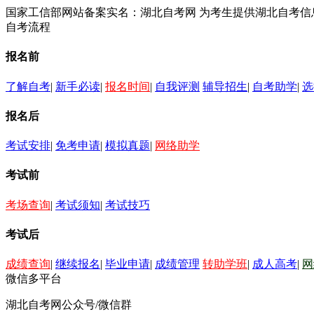
国家工信部网站备案实名：湖北自考网 为考生提供湖北自考
自考流程
报名前
了解自考
|
新手必读
|
报名时间
|
自我评测
辅导招生
|
自考助学
|
选
报名后
考试安排
|
免考申请
|
模拟真题
|
网络助学
考试前
考场查询
|
考试须知
|
考试技巧
考试后
成绩查询
|
继续报名
|
毕业申请
|
成绩管理
转助学班
|
成人高考
|
网
微信多平台
湖北自考网公众号/微信群