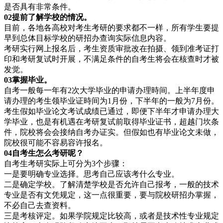
是否具有非常条件。
02提前了解
学校的情况。
目前，各地各高校对考生考研的要求都不一样，所有学生要提
早到总体目标学校的研招办查询实际信息内容。
考研实行网上报名后，考生资质审批改在拍摄、领到准考证打
印和考研复试时开展，不满足条件的自考生将会在核查时才被
发觉。
03掌握毕
业。
自考一般每一年有2次大学毕业的申请办理時间。上半年度申
请办理的考生领毕业证時间为1月份，下半年的一般为7月份。
考生假如毕业论文考试成绩已通过，即便下半年才申请办理大
学毕业，也是有机遇在考研复试前取得毕业证书，超越门坎条
件，院校将会会接纳自考办证实。但假如也有毕业论文未做，
院校很可能不容易容许报名。
04自考
生怎么考研呢？
自考生考研实际上可分为3个步骤：
一是要明确专业选择。思考自己应该考什么专业。
二是确定学校。了解清楚学校是否允许自己报考，一般的技术
专业是否有文凭规定，这一点很重要，要与院校研招办掌握，
不必自己去查资料。
三是考核评定。如果学院规定比较高，或者是技术性专业规定