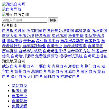
自考导航
搜索
报考指南
自考报名时间
考试时间
自考违规处理查询
成绩复查
考场查询
教材大纲
免考办理
转考办理
实践考核
毕业申请
学位英语培
训
学位申请
专升本
考生服务平台
自考报考动态
自考政策
自
考考试计划
自考实践毕业
自考专业
自考成绩查询
自考问答
历年真题
自考串讲笔记
自考考生手记
自考学习方法
外省自考
信息
自考培训课程
免费视频领取
模拟考试系统
自考网上报名
湖北地区自考
武汉自考
荆州自考
十堰自考
宜昌自考
襄樊自考
荆门自考
咸
宁自考
随州自考
恩施自考
鄂州自考
孝感自考
黄冈自考
黄石
自考
潜江自考
天门自考
仙桃自考
神农架自考
网站首页
报考动态
自考专业
自考院校
免费课程