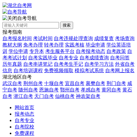
自考导航
搜索
报考指南
自考报名时间
考试时间
自考违规处理查询
成绩复查
考场查询
教材大纲
免考办理
转考办理
实践考核
毕业申请
学位英语培
训
学位申请
专升本
考生服务平台
自考报考动态
自考政策
自
考考试计划
自考实践毕业
自考专业
自考成绩查询
自考问答
历年真题
自考串讲笔记
自考考生手记
自考学习方法
外省自考
信息
自考培训课程
免费视频领取
模拟考试系统
自考网上报名
湖北地区自考
武汉自考
荆州自考
十堰自考
宜昌自考
襄樊自考
荆门自考
咸
宁自考
随州自考
恩施自考
鄂州自考
孝感自考
黄冈自考
黄石
自考
潜江自考
天门自考
仙桃自考
神农架自考
网站首页
报考动态
自考专业
自考院校
免费课程