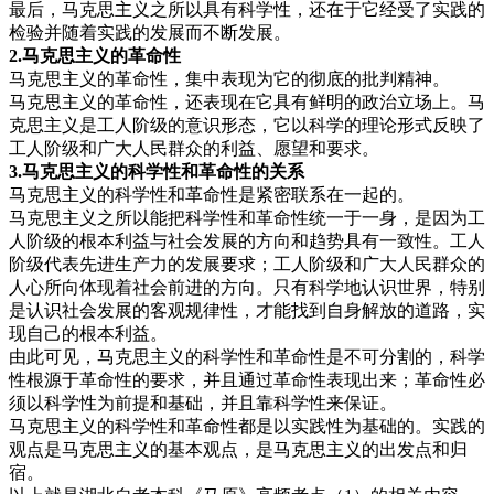
最后，马克思主义之所以具有科学性，还在于它经受了实践的
检验并随着实践的发展而不断发展。
2.马克思
主义的革命性
马克思主义的革命性，集中表现为它的彻底的批判精神。
马克思主义的革命性，还表现在它具有鲜明的政治立场上。马
克思主义是工人阶级的意识形态，它以科学的理论形式反映了
工人阶级和广大人民群众的利益、愿望和要求。
3.
马
克
思主义的科学性和革命性的关系
马克思主义的科学性和革命性是紧密联系在一起的。
马克思主义之所以能把科学性和革命性统一于一身，是因为工
人阶级的根本利益与社会发展的方向和趋势具有一致性。工人
阶级代表先进生产力的发展要求；工人阶级和广大人民群众的
人心所向体现着社会前进的方向。只有科学地认识世界，特别
是认识社会发展的客观规律性，才能找到自身解放的道路，实
现自己的根本利益。
由此可见，马克思主义的科学性和革命性是不可分割的，科学
性根源于革命性的要求，并且通过革命性表现出来；革命性必
须以科学性为前提和基础，并且靠科学性来保证。
马克思主义的科学性和革命性都是以实践性为基础的。实践的
观点是马克思主义的基本观点，是马克思主义的出发点和归
宿。