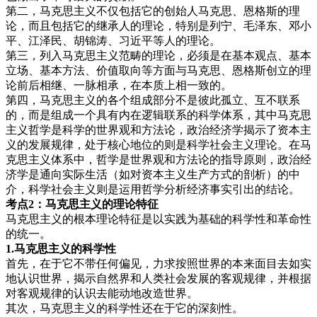
第二，马克思主义不仅包括它的创始人马克思、恩格斯的理
论，而且包括它的继承人的理论，特别是列宁、毛泽东、邓小
平、江泽民、胡锦涛、习近平等人的理论。
第三，列入马克思主义范畴的理论，必须是在基本观点、基本
立场、基本方法、价值取向等方面与马克思、恩格斯创立的理
论前后相继、一脉相承，在本质上相一致的。
第四，马克思主义的各个组成部分不是彼此孤立、互不联系
的，而是组成一个具有内在逻辑联系的科学体系，其中马克思
主义哲学是科学的世界观和方法论，政治经济学揭示了资本主
义的发展规律，处于核心地位的则是科学社会主义理论。在马
克思主义体系中，哲学是世界观和方法论的指导原则，政治经
济学是通向实际生活（如对资本主义生产方式的剖析）的中
介，科学社会主义则是运用哲学分析经济事实引出的结论。
考点2：马克思主义的理论特征
马克思主义的根本理论特征是以实践为基础的科学性和革命性
的统一。
1.马克思主
义的科学性
首先，在于它不带任何偏见，力求按照世界的本来面目去如实
地认识世界，揭示自然界和人类社会发展的客观规律，并根据
对客观规律的认识去能动地改造世界。
其次，马克思主义的科学性还在于它的深刻性。