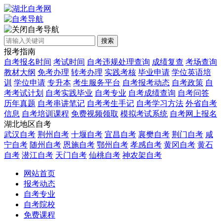
自考导航
搜索
报考指南
自考报名时间
考试时间
自考违规处理查询
成绩复查
考场查询
教材大纲
免考办理
转考办理
实践考核
毕业申请
学位英语培
训
学位申请
专升本
考生服务平台
自考报考动态
自考政策
自
考考试计划
自考实践毕业
自考专业
自考成绩查询
自考问答
历年真题
自考串讲笔记
自考考生手记
自考学习方法
外省自考
信息
自考培训课程
免费视频领取
模拟考试系统
自考网上报名
湖北地区自考
武汉自考
荆州自考
十堰自考
宜昌自考
襄樊自考
荆门自考
咸
宁自考
随州自考
恩施自考
鄂州自考
孝感自考
黄冈自考
黄石
自考
潜江自考
天门自考
仙桃自考
神农架自考
网站首页
报考动态
自考专业
自考院校
免费课程