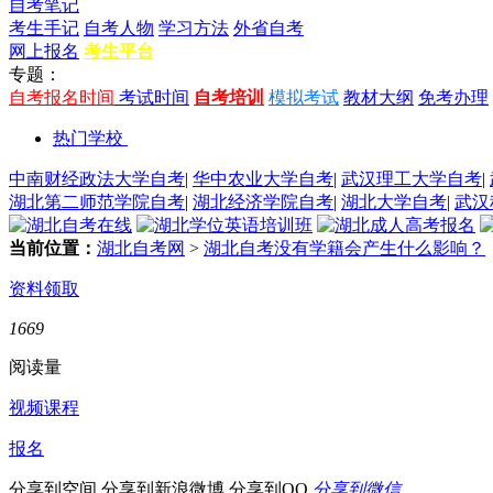
自考笔记
考生手记
自考人物
学习方法
外省自考
网上报名
考生平台
专题：
自考报名时间
考试时间
自考培训
模拟考试
教材大纲
免考办理
热门学校
中南财经政法大学自考
|
华中农业大学自考
|
武汉理工大学自考
|
湖北第二师范学院自考
|
湖北经济学院自考
|
湖北大学自考
|
武汉
当前位置：
湖北自考网
>
湖北自考没有学籍会产生什么影响？
资料领取
1669
阅读量
视频课程
报名
分享到空间
分享到新浪微博
分享到QQ
分享到微信