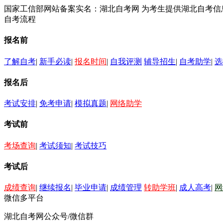
国家工信部网站备案实名：湖北自考网 为考生提供湖北自考
自考流程
报名前
了解自考
|
新手必读
|
报名时间
|
自我评测
辅导招生
|
自考助学
|
选
报名后
考试安排
|
免考申请
|
模拟真题
|
网络助学
考试前
考场查询
|
考试须知
|
考试技巧
考试后
成绩查询
|
继续报名
|
毕业申请
|
成绩管理
转助学班
|
成人高考
|
网
微信多平台
湖北自考网公众号/微信群