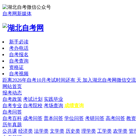
自考网新媒体
新手必读
考办电话
自考报名
自考查询
资格证
自考视频
距离2026年自考10月考试时间还有
天
加入湖北自考网微信交流
网站首页
报考动态
自考政策
考试计划
实践毕业
自考专业
自考院校
考场查询
成绩查询
自考问答
自考百科
成考问答
普本问答
学位问答
考研问答
高考问答
教资
历年真题
公共课
经济类
法学类
文学类
历史类
理学类
工学类
农学类
管