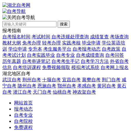
自考导航
搜索
报考指南
自考报名时间
考试时间
自考违规处理查询
成绩复查
考场查询
教材大纲
免考办理
转考办理
实践考核
毕业申请
学位英语培
训
学位申请
专升本
考生服务平台
自考报考动态
自考政策
自
考考试计划
自考实践毕业
自考专业
自考成绩查询
自考问答
历年真题
自考串讲笔记
自考考生手记
自考学习方法
外省自考
信息
自考培训课程
免费视频领取
模拟考试系统
自考网上报名
湖北地区自考
武汉自考
荆州自考
十堰自考
宜昌自考
襄樊自考
荆门自考
咸
宁自考
随州自考
恩施自考
鄂州自考
孝感自考
黄冈自考
黄石
自考
潜江自考
天门自考
仙桃自考
神农架自考
网站首页
报考动态
自考专业
自考院校
免费课程