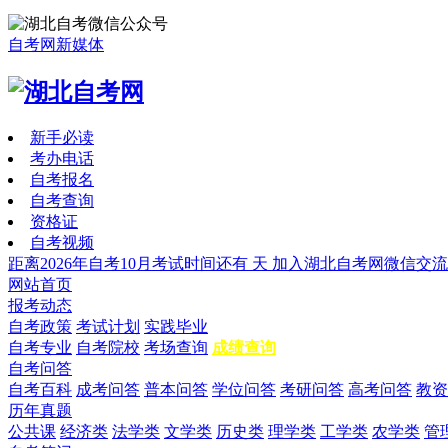
自考网新媒体
新手必读
考办电话
自考报名
自考查询
资格证
自考视频
距离2026年自考10月考试时间还有
天
加入湖北自考网微信交流
网站首页
报考动态
自考政策
考试计划
实践毕业
自考专业
自考院校
考场查询
成绩查询
自考问答
自考百科
成考问答
普本问答
学位问答
考研问答
高考问答
教资
历年真题
公共课
经济类
法学类
文学类
历史类
理学类
工学类
农学类
管