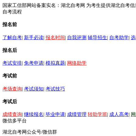
国家工信部网站备案实名：湖北自考网 为考生提供湖北自考
自考流程
报名前
了解自考
|
新手必读
|
报名时间
|
自我评测
辅导招生
|
自考助学
|
选
报名后
考试安排
|
免考申请
|
模拟真题
|
网络助学
考试前
考场查询
|
考试须知
|
考试技巧
考试后
成绩查询
|
继续报名
|
毕业申请
|
成绩管理
转助学班
|
成人高考
|
网
微信多平台
湖北自考网公众号/微信群