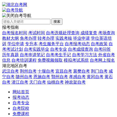
自考导航
搜索
报考指南
自考报名时间
考试时间
自考违规处理查询
成绩复查
考场查询
教材大纲
免考办理
转考办理
实践考核
毕业申请
学位英语培
训
学位申请
专升本
考生服务平台
自考报考动态
自考政策
自
考考试计划
自考实践毕业
自考专业
自考成绩查询
自考问答
历年真题
自考串讲笔记
自考考生手记
自考学习方法
外省自考
信息
自考培训课程
免费视频领取
模拟考试系统
自考网上报名
湖北地区自考
武汉自考
荆州自考
十堰自考
宜昌自考
襄樊自考
荆门自考
咸
宁自考
随州自考
恩施自考
鄂州自考
孝感自考
黄冈自考
黄石
自考
潜江自考
天门自考
仙桃自考
神农架自考
网站首页
报考动态
自考专业
自考院校
免费课程