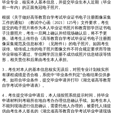
毕业专业，核实本人基本信息，并提交毕业生本人近期（毕业
前一年内）的正面免冠电子照片。
根据《关于做好高等教育自学考试毕业证书电子注册图像采集
工作的通知》（教试中心函〔2021〕125号）文件要求，考生
提交的电子照片将作为本人毕业证书照片和教育部学历证书电
子注册照片，考生一旦网上确认并经现场确认后，将不予更
换。请考生上传符合《高等教育自学考试毕业证书电子注册图
像采集规范及信息标准》（见附件1）的电子照片。如因考生
误传、错传或上传的电子照片图像文件不符合规定要求而导致
毕业审核不通过、学信网学历注册不成功或照片信息错误等情
形，相关责任和后果由考生本人承担。
3．考生对本人的基本信息核实无误后，对照专业计划核实所
有课程成绩是否合格，系统中“毕业条件判定”合格结果仅供参
考。如符合毕业条件，提交毕业申请并打印《湖北省高等教育
自学考试毕业申请表》。
4．考生提交毕业申请后，本人须按照系统提示时间，持毕业
申请材料到考籍所在地自考办办理信息确认手续。如考生本人
不能到现场进行信息确认，需委托他人办理的，被委托人须提
供由考生本人签名的《湖北省高等教育自学考试毕业申请现场