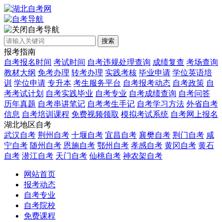
自考导航
搜索
报考指南
自考报名时间
考试时间
自考违规处理查询
成绩复查
考场查询
教材大纲
免考办理
转考办理
实践考核
毕业申请
学位英语培
训
学位申请
专升本
考生服务平台
自考报考动态
自考政策
自
考考试计划
自考实践毕业
自考专业
自考成绩查询
自考问答
历年真题
自考串讲笔记
自考考生手记
自考学习方法
外省自考
信息
自考培训课程
免费视频领取
模拟考试系统
自考网上报名
湖北地区自考
武汉自考
荆州自考
十堰自考
宜昌自考
襄樊自考
荆门自考
咸
宁自考
随州自考
恩施自考
鄂州自考
孝感自考
黄冈自考
黄石
自考
潜江自考
天门自考
仙桃自考
神农架自考
网站首页
报考动态
自考专业
自考院校
免费课程