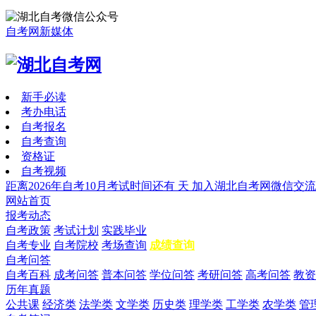
自考网新媒体
新手必读
考办电话
自考报名
自考查询
资格证
自考视频
距离2026年自考10月考试时间还有
天
加入湖北自考网微信交流
网站首页
报考动态
自考政策
考试计划
实践毕业
自考专业
自考院校
考场查询
成绩查询
自考问答
自考百科
成考问答
普本问答
学位问答
考研问答
高考问答
教资
历年真题
公共课
经济类
法学类
文学类
历史类
理学类
工学类
农学类
管