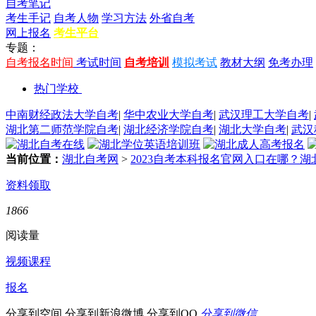
自考笔记
考生手记
自考人物
学习方法
外省自考
网上报名
考生平台
专题：
自考报名时间
考试时间
自考培训
模拟考试
教材大纲
免考办理
热门学校
中南财经政法大学自考
|
华中农业大学自考
|
武汉理工大学自考
|
湖北第二师范学院自考
|
湖北经济学院自考
|
湖北大学自考
|
武汉
当前位置：
湖北自考网
>
2023自考本科报名官网入口在哪？
资料领取
1866
阅读量
视频课程
报名
分享到空间
分享到新浪微博
分享到QQ
分享到微信