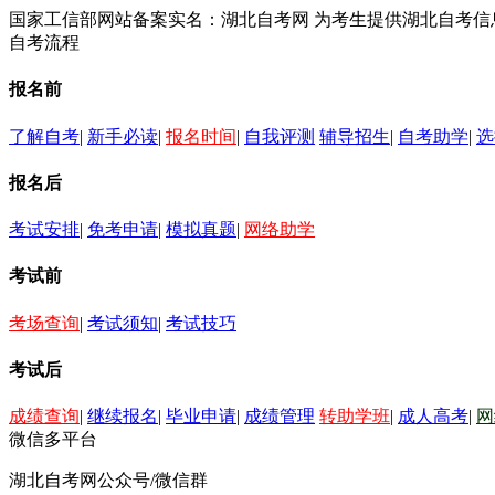
国家工信部网站备案实名：湖北自考网 为考生提供湖北自考
自考流程
报名前
了解自考
|
新手必读
|
报名时间
|
自我评测
辅导招生
|
自考助学
|
选
报名后
考试安排
|
免考申请
|
模拟真题
|
网络助学
考试前
考场查询
|
考试须知
|
考试技巧
考试后
成绩查询
|
继续报名
|
毕业申请
|
成绩管理
转助学班
|
成人高考
|
网
微信多平台
湖北自考网公众号/微信群