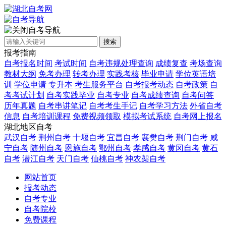
自考导航
搜索
报考指南
自考报名时间
考试时间
自考违规处理查询
成绩复查
考场查询
教材大纲
免考办理
转考办理
实践考核
毕业申请
学位英语培
训
学位申请
专升本
考生服务平台
自考报考动态
自考政策
自
考考试计划
自考实践毕业
自考专业
自考成绩查询
自考问答
历年真题
自考串讲笔记
自考考生手记
自考学习方法
外省自考
信息
自考培训课程
免费视频领取
模拟考试系统
自考网上报名
湖北地区自考
武汉自考
荆州自考
十堰自考
宜昌自考
襄樊自考
荆门自考
咸
宁自考
随州自考
恩施自考
鄂州自考
孝感自考
黄冈自考
黄石
自考
潜江自考
天门自考
仙桃自考
神农架自考
网站首页
报考动态
自考专业
自考院校
免费课程