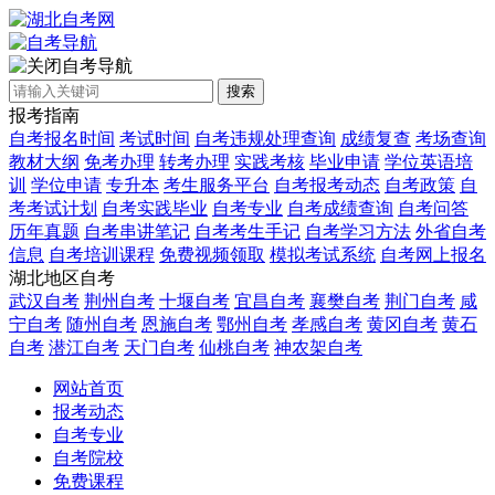
自考导航
搜索
报考指南
自考报名时间
考试时间
自考违规处理查询
成绩复查
考场查询
教材大纲
免考办理
转考办理
实践考核
毕业申请
学位英语培
训
学位申请
专升本
考生服务平台
自考报考动态
自考政策
自
考考试计划
自考实践毕业
自考专业
自考成绩查询
自考问答
历年真题
自考串讲笔记
自考考生手记
自考学习方法
外省自考
信息
自考培训课程
免费视频领取
模拟考试系统
自考网上报名
湖北地区自考
武汉自考
荆州自考
十堰自考
宜昌自考
襄樊自考
荆门自考
咸
宁自考
随州自考
恩施自考
鄂州自考
孝感自考
黄冈自考
黄石
自考
潜江自考
天门自考
仙桃自考
神农架自考
网站首页
报考动态
自考专业
自考院校
免费课程