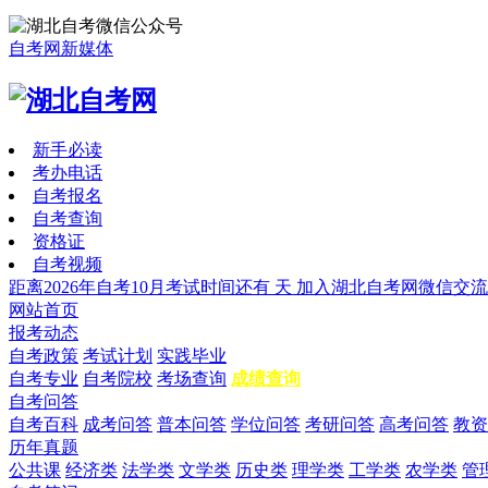
自考网新媒体
新手必读
考办电话
自考报名
自考查询
资格证
自考视频
距离2026年自考10月考试时间还有
天
加入湖北自考网微信交流
网站首页
报考动态
自考政策
考试计划
实践毕业
自考专业
自考院校
考场查询
成绩查询
自考问答
自考百科
成考问答
普本问答
学位问答
考研问答
高考问答
教资
历年真题
公共课
经济类
法学类
文学类
历史类
理学类
工学类
农学类
管