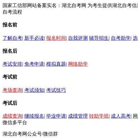
国家工信部网站备案实名：湖北自考网 为考生提供湖北自考
自考流程
报名前
了解自考
|
新手必读
|
报名时间
|
自我评测
辅导招生
|
自考助学
|
选
报名后
考试安排
|
免考申请
|
模拟真题
|
网络助学
考试前
考场查询
|
考试须知
|
考试技巧
考试后
成绩查询
|
继续报名
|
毕业申请
|
成绩管理
转助学班
|
成人高考
|
网
微信多平台
湖北自考网公众号/微信群