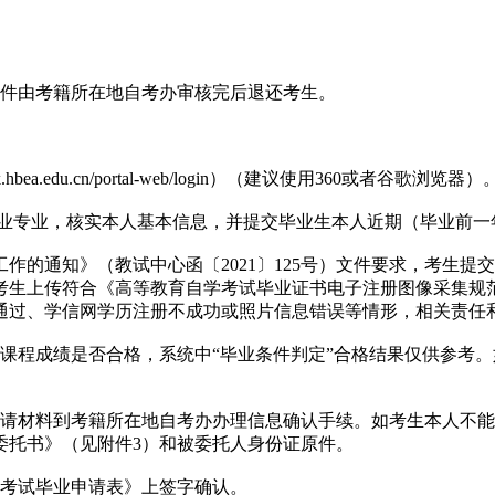
原件由考籍所在地自考办审核完后退还考生。
/zk.hbea.edu.cn/portal-web/login）（建议使用360或者谷歌浏览器）
择毕业专业，核实本人基本信息，并提交毕业生本人近期（毕业前
作的通知》（教试中心函〔2021〕125号）文件要求，考生
考生上传符合《高等教育自学考试毕业证书电子注册图像采集规
通过、学信网学历注册不成功或照片信息错误等情形，相关责任
课程成绩是否合格，系统中“毕业条件判定”合格结果仅供参考
申请材料到考籍所在地自考办办理信息确认手续。如考生本人不
委托书》（见附件3）和被委托人身份证原件。
学考试毕业申请表》上签字确认。