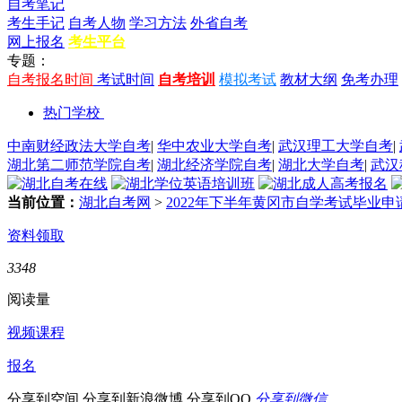
自考笔记
考生手记
自考人物
学习方法
外省自考
网上报名
考生平台
专题：
自考报名时间
考试时间
自考培训
模拟考试
教材大纲
免考办理
热门学校
中南财经政法大学自考
|
华中农业大学自考
|
武汉理工大学自考
|
湖北第二师范学院自考
|
湖北经济学院自考
|
湖北大学自考
|
武汉
当前位置：
湖北自考网
>
2022年下半年黄冈市自学考试毕业
资料领取
3348
阅读量
视频课程
报名
分享到空间
分享到新浪微博
分享到QQ
分享到微信