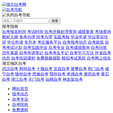
自考导航
搜索
报考指南
自考报名时间
考试时间
自考违规处理查询
成绩复查
考场查询
教材大纲
免考办理
转考办理
实践考核
毕业申请
学位英语培
训
学位申请
专升本
考生服务平台
自考报考动态
自考政策
自
考考试计划
自考实践毕业
自考专业
自考成绩查询
自考问答
历年真题
自考串讲笔记
自考考生手记
自考学习方法
外省自考
信息
自考培训课程
免费视频领取
模拟考试系统
自考网上报名
湖北地区自考
武汉自考
荆州自考
十堰自考
宜昌自考
襄樊自考
荆门自考
咸
宁自考
随州自考
恩施自考
鄂州自考
孝感自考
黄冈自考
黄石
自考
潜江自考
天门自考
仙桃自考
神农架自考
网站首页
报考动态
自考专业
自考院校
免费课程