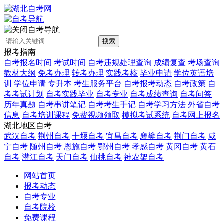
自考导航
搜索
报考指南
自考报名时间
考试时间
自考违规处理查询
成绩复查
考场查询
教材大纲
免考办理
转考办理
实践考核
毕业申请
学位英语培
训
学位申请
专升本
考生服务平台
自考报考动态
自考政策
自
考考试计划
自考实践毕业
自考专业
自考成绩查询
自考问答
历年真题
自考串讲笔记
自考考生手记
自考学习方法
外省自考
信息
自考培训课程
免费视频领取
模拟考试系统
自考网上报名
湖北地区自考
武汉自考
荆州自考
十堰自考
宜昌自考
襄樊自考
荆门自考
咸
宁自考
随州自考
恩施自考
鄂州自考
孝感自考
黄冈自考
黄石
自考
潜江自考
天门自考
仙桃自考
神农架自考
网站首页
报考动态
自考专业
自考院校
免费课程