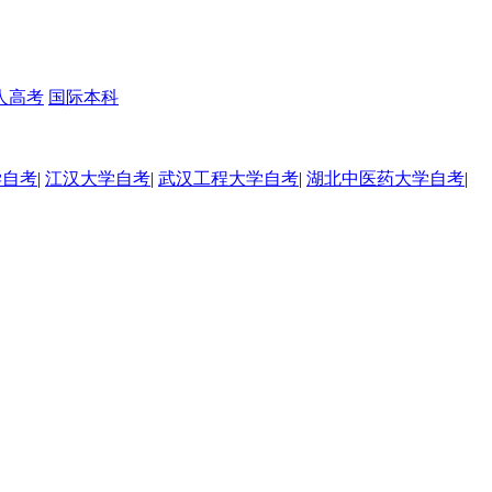
人高考
国际本科
学自考
|
江汉大学自考
|
武汉工程大学自考
|
湖北中医药大学自考
|