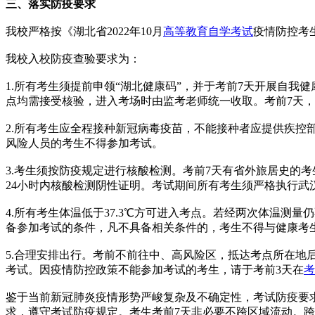
三、落实防疫要求
我校严格按《湖北省2022年10月
高等教育自学考试
疫情防控考
我校入校防疫查验要求为：
1.所有考生须提前申领“湖北健康码”，并于考前7天开展自
点均需接受核验，进入考场时由监考老师统一收取。考前7天，
2.所有考生应全程接种新冠病毒疫苗，不能接种者应提供疾
风险人员的考生不得参加考试。
3.考生须按防疫规定进行核酸检测。考前7天有省外旅居史的
24小时内核酸检测阴性证明。考试期间所有考生须严格执行
4.所有考生体温低于37.3℃方可进入考点。若经两次体温
备参加考试的条件，凡不具备相关条件的，考生不得与健康考
5.合理安排出行。考前不前往中、高风险区，抵达考点所在地
考试。因疫情防控政策不能参加考试的考生，请于考前3天在
考
鉴于当前新冠肺炎疫情形势严峻复杂及不确定性，考试防疫要
求，遵守考试防疫规定。考生考前7天非必要不跨区域流动。