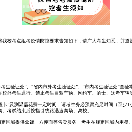
将我校考点组考疫情防控要求告知如下，请广大考生知悉，并遵
外考生验证处”、“省内市外考生验证处”、“市内考生验证处”查验
许校外考生通行。禁止考生自驾车辆、网约车、的士、送考车辆
行程卡”及测温需花费一定时间，请考生务必预留充足时间（至少
离。考试结束后按指引线路迅速离场、离校。
指定区域提供盒饭、方便面等售卖服务，考生在规定区域内用餐