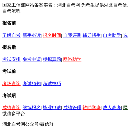
国家工信部网站备案实名：湖北自考网 为考生提供湖北自考
自考流程
报名前
了解自考
|
新手必读
|
报名时间
|
自我评测
辅导招生
|
自考助学
|
选
报名后
考试安排
|
免考申请
|
模拟真题
|
网络助学
考试前
考场查询
|
考试须知
|
考试技巧
考试后
成绩查询
|
继续报名
|
毕业申请
|
成绩管理
转助学班
|
成人高考
|
网
微信多平台
湖北自考网公众号/微信群