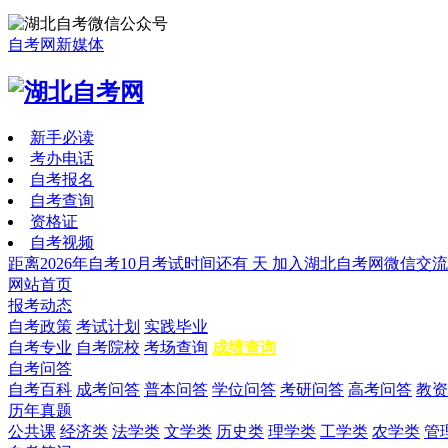
自考网新媒体
新手必读
考办电话
自考报名
自考查询
资格证
自考视频
距离2026年自考10月考试时间还有
天
加入湖北自考网微信交流
网站首页
报考动态
自考政策
考试计划
实践毕业
自考专业
自考院校
考场查询
成绩查询
自考问答
自考百科
成考问答
普本问答
学位问答
考研问答
高考问答
教资
历年真题
公共课
经济类
法学类
文学类
历史类
理学类
工学类
农学类
管