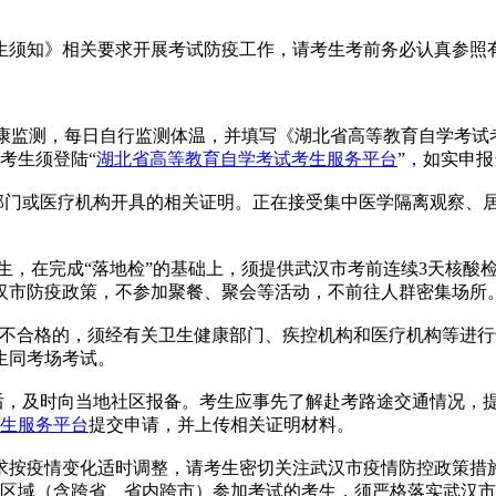
生须知》相关要求开展考试防疫工作，请考生考前务必认真参照
我健康监测，每日自行监测体温，并填写《湖北省高等教育自学考
考生须登陆“
湖北省高等教育自学考试考生服务平台
”，如实申
控部门或医疗机构开具的相关证明。正在接受集中医学隔离观察、
考生，在完成“落地检”的基础上，须提供武汉市考前连续3天核酸
武汉市防疫政策，不参加聚餐、聚会等活动，不前往人群密集场所
测量仍不合格的，须经有关卫生健康部门、疾控机构和医疗机构等
生同考场考试。
后，及时向当地社区报备。考生应事先了解赴考路途交通情况，
生服务平台
提交申请，并上传相关证明材料。
求按疫情变化适时调整，请考生密切关注武汉市疫情防控政策措
跨区域（含跨省、省内跨市）参加考试的考生，须严格落实武汉