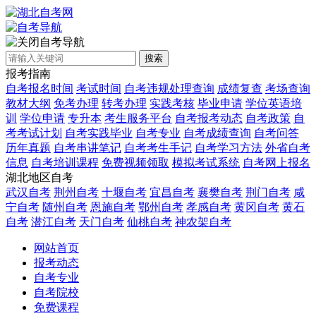
自考导航
搜索
报考指南
自考报名时间
考试时间
自考违规处理查询
成绩复查
考场查询
教材大纲
免考办理
转考办理
实践考核
毕业申请
学位英语培
训
学位申请
专升本
考生服务平台
自考报考动态
自考政策
自
考考试计划
自考实践毕业
自考专业
自考成绩查询
自考问答
历年真题
自考串讲笔记
自考考生手记
自考学习方法
外省自考
信息
自考培训课程
免费视频领取
模拟考试系统
自考网上报名
湖北地区自考
武汉自考
荆州自考
十堰自考
宜昌自考
襄樊自考
荆门自考
咸
宁自考
随州自考
恩施自考
鄂州自考
孝感自考
黄冈自考
黄石
自考
潜江自考
天门自考
仙桃自考
神农架自考
网站首页
报考动态
自考专业
自考院校
免费课程