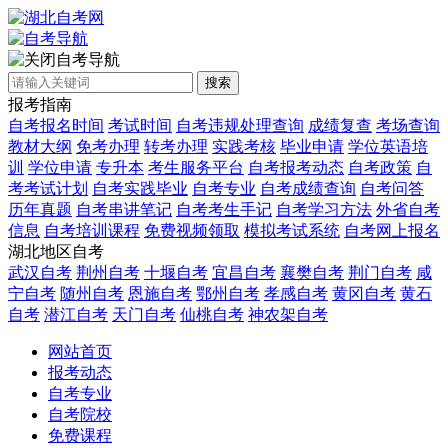
自考导航
搜索
报考指南
自考报名时间
考试时间
自考违规处理查询
成绩复查
考场查询
教材大纲
免考办理
转考办理
实践考核
毕业申请
学位英语培
训
学位申请
专升本
考生服务平台
自考报考动态
自考政策
自
考考试计划
自考实践毕业
自考专业
自考成绩查询
自考问答
历年真题
自考串讲笔记
自考考生手记
自考学习方法
外省自考
信息
自考培训课程
免费视频领取
模拟考试系统
自考网上报名
湖北地区自考
武汉自考
荆州自考
十堰自考
宜昌自考
襄樊自考
荆门自考
咸
宁自考
随州自考
恩施自考
鄂州自考
孝感自考
黄冈自考
黄石
自考
潜江自考
天门自考
仙桃自考
神农架自考
网站首页
报考动态
自考专业
自考院校
免费课程