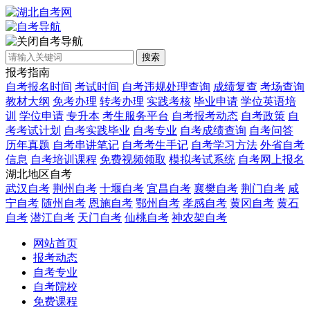
自考导航
搜索
报考指南
自考报名时间
考试时间
自考违规处理查询
成绩复查
考场查询
教材大纲
免考办理
转考办理
实践考核
毕业申请
学位英语培
训
学位申请
专升本
考生服务平台
自考报考动态
自考政策
自
考考试计划
自考实践毕业
自考专业
自考成绩查询
自考问答
历年真题
自考串讲笔记
自考考生手记
自考学习方法
外省自考
信息
自考培训课程
免费视频领取
模拟考试系统
自考网上报名
湖北地区自考
武汉自考
荆州自考
十堰自考
宜昌自考
襄樊自考
荆门自考
咸
宁自考
随州自考
恩施自考
鄂州自考
孝感自考
黄冈自考
黄石
自考
潜江自考
天门自考
仙桃自考
神农架自考
网站首页
报考动态
自考专业
自考院校
免费课程