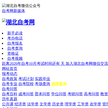
自考网新媒体
新手必读
考办电话
自考报名
自考查询
资格证
自考视频
距离2026年自考10月考试时间还有
天
加入湖北自考网微信交流
网站首页
报考动态
自考政策
考试计划
实践毕业
自考专业
自考院校
考场查询
成绩查询
自考问答
自考百科
成考问答
普本问答
学位问答
考研问答
高考问答
教资
历年真题
公共课
经济类
法学类
文学类
历史类
理学类
工学类
农学类
管