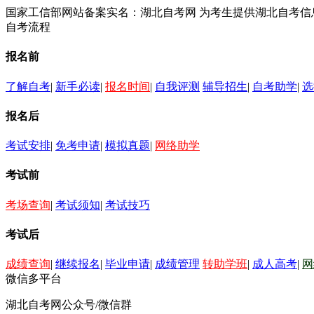
国家工信部网站备案实名：湖北自考网 为考生提供湖北自考
自考流程
报名前
了解自考
|
新手必读
|
报名时间
|
自我评测
辅导招生
|
自考助学
|
选
报名后
考试安排
|
免考申请
|
模拟真题
|
网络助学
考试前
考场查询
|
考试须知
|
考试技巧
考试后
成绩查询
|
继续报名
|
毕业申请
|
成绩管理
转助学班
|
成人高考
|
网
微信多平台
湖北自考网公众号/微信群