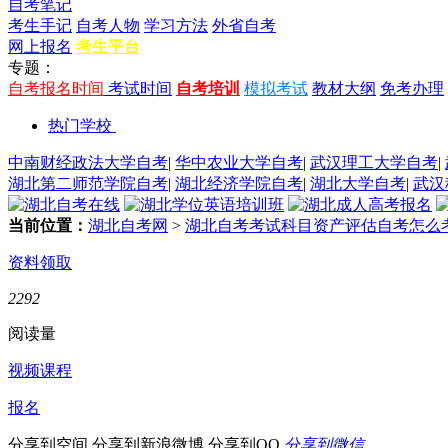
自考笔记
考生手记
自考人物
学习方法
外省自考
网上报名
考生平台
专题：
自考报名时间
考试时间
自考培训
模拟考试
教材大纲
免考办理
热门学校
中南财经政法大学自考
|
华中农业大学自考
|
武汉理工大学自考
|
湖北第二师范学院自考
|
湖北经济学院自考
|
湖北大学自考
|
武汉
当前位置：
湖北自考网
>
湖北自考考试科目资产评估自考怎么
资料领取
2292
阅读量
视频课程
报名
分享到空间
分享到新浪微博
分享到QQ
分享到微信