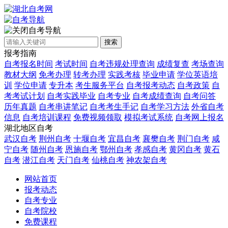
自考导航
搜索
报考指南
自考报名时间
考试时间
自考违规处理查询
成绩复查
考场查询
教材大纲
免考办理
转考办理
实践考核
毕业申请
学位英语培
训
学位申请
专升本
考生服务平台
自考报考动态
自考政策
自
考考试计划
自考实践毕业
自考专业
自考成绩查询
自考问答
历年真题
自考串讲笔记
自考考生手记
自考学习方法
外省自考
信息
自考培训课程
免费视频领取
模拟考试系统
自考网上报名
湖北地区自考
武汉自考
荆州自考
十堰自考
宜昌自考
襄樊自考
荆门自考
咸
宁自考
随州自考
恩施自考
鄂州自考
孝感自考
黄冈自考
黄石
自考
潜江自考
天门自考
仙桃自考
神农架自考
网站首页
报考动态
自考专业
自考院校
免费课程