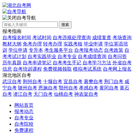
自考导航
搜索
报考指南
自考报名时间
考试时间
自考违规处理查询
成绩复查
考场查询
教材大纲
免考办理
转考办理
实践考核
毕业申请
学位英语培
训
学位申请
专升本
考生服务平台
自考报考动态
自考政策
自
考考试计划
自考实践毕业
自考专业
自考成绩查询
自考问答
历年真题
自考串讲笔记
自考考生手记
自考学习方法
外省自考
信息
自考培训课程
免费视频领取
模拟考试系统
自考网上报名
湖北地区自考
武汉自考
荆州自考
十堰自考
宜昌自考
襄樊自考
荆门自考
咸
宁自考
随州自考
恩施自考
鄂州自考
孝感自考
黄冈自考
黄石
自考
潜江自考
天门自考
仙桃自考
神农架自考
网站首页
报考动态
自考专业
自考院校
免费课程