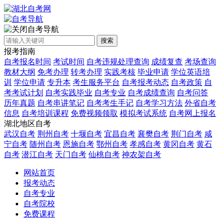
自考导航
搜索
报考指南
自考报名时间
考试时间
自考违规处理查询
成绩复查
考场查询
教材大纲
免考办理
转考办理
实践考核
毕业申请
学位英语培
训
学位申请
专升本
考生服务平台
自考报考动态
自考政策
自
考考试计划
自考实践毕业
自考专业
自考成绩查询
自考问答
历年真题
自考串讲笔记
自考考生手记
自考学习方法
外省自考
信息
自考培训课程
免费视频领取
模拟考试系统
自考网上报名
湖北地区自考
武汉自考
荆州自考
十堰自考
宜昌自考
襄樊自考
荆门自考
咸
宁自考
随州自考
恩施自考
鄂州自考
孝感自考
黄冈自考
黄石
自考
潜江自考
天门自考
仙桃自考
神农架自考
网站首页
报考动态
自考专业
自考院校
免费课程