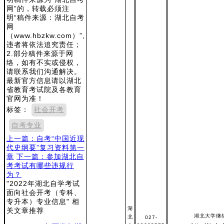
网”的，转载必须注
明“稿件来源：湖北自考
网
（www.hbzkw.com）”,
违者将依法追究责任；
2.部分稿件来源于网
络，如有不实或侵权，
请联系我们沟通解决。
最新官方信息请以湖北
省教育考试院及各教育
官网为准！
标签：
社会开考
自考专业
上一篇：自考“中国近现
代史纲要”复习资料第一
章
下一篇：参加湖北自
考考试有哪些违规行
为？
"2022年湖北自学考试
面向社会开考（专科、
专升本）专业信息" 相
湖
关文章推荐
湖北大学继
北
027-