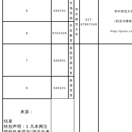
市
场
华
5
630701
华中师范大
营
中
销
师
027-
（职业与继续
范
67867246
学
大
前
http://pxzx.
6
670102K
学
教
育
国
际
贸
7
630501
易
实
务
旅
游
8
640101
管
理
来源：
结束
特别声明：1.凡本网注
明稿件来源为“湖北自考