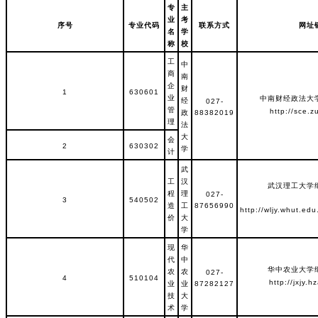
专
主
业
考
序号
专业代码
联系方式
网址
名
学
称
校
工
中
商
南
企
财
1
630601
业
中南财经政法大
经
027-
管
http://sce.z
政
88382019
理
法
大
会
2
630302
学
计
武
工
汉
武汉理工大学
程
理
027-
3
540502
造
工
87656990
http://wljy.whut.ed
价
大
学
现
华
代
中
华中农业大学
农
农
027-
4
510104
http://jxjy.h
业
业
87282127
技
大
术
学