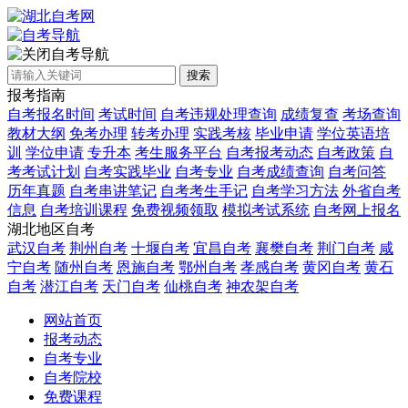
自考导航
搜索
报考指南
自考报名时间
考试时间
自考违规处理查询
成绩复查
考场查询
教材大纲
免考办理
转考办理
实践考核
毕业申请
学位英语培
训
学位申请
专升本
考生服务平台
自考报考动态
自考政策
自
考考试计划
自考实践毕业
自考专业
自考成绩查询
自考问答
历年真题
自考串讲笔记
自考考生手记
自考学习方法
外省自考
信息
自考培训课程
免费视频领取
模拟考试系统
自考网上报名
湖北地区自考
武汉自考
荆州自考
十堰自考
宜昌自考
襄樊自考
荆门自考
咸
宁自考
随州自考
恩施自考
鄂州自考
孝感自考
黄冈自考
黄石
自考
潜江自考
天门自考
仙桃自考
神农架自考
网站首页
报考动态
自考专业
自考院校
免费课程