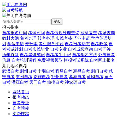
自考导航
搜索
报考指南
自考报名时间
考试时间
自考违规处理查询
成绩复查
考场查询
教材大纲
免考办理
转考办理
实践考核
毕业申请
学位英语培
训
学位申请
专升本
考生服务平台
自考报考动态
自考政策
自
考考试计划
自考实践毕业
自考专业
自考成绩查询
自考问答
历年真题
自考串讲笔记
自考考生手记
自考学习方法
外省自考
信息
自考培训课程
免费视频领取
模拟考试系统
自考网上报名
湖北地区自考
武汉自考
荆州自考
十堰自考
宜昌自考
襄樊自考
荆门自考
咸
宁自考
随州自考
恩施自考
鄂州自考
孝感自考
黄冈自考
黄石
自考
潜江自考
天门自考
仙桃自考
神农架自考
网站首页
报考动态
自考专业
自考院校
免费课程