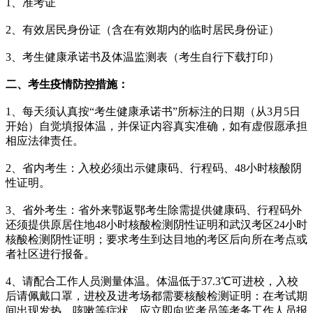
1、准考证
2、有效居民身份证（含在有效期内的临时居民身份证）
3、考生健康承诺书及体温监测表（考生自行下载打印）
二、考生疫情防控措施：
1、每天须认真按“考生健康承诺书”所标注的日期（从3月5日
开始）自觉填报体温，并保证内容真实准确，如有虚假愿承担
相应法律责任。
2、省内考生：入校必须出示健康码、行程码、48小时核酸阴
性证明。
3、省外考生：省外来鄂返鄂考生除需提供健康码、行程码外
还须提供原居住地48小时核酸检测阴性证明和武汉考区24小时
核酸检测阴性证明；要求考生到达目地的考区后向所在考点或
者社区进行报备。
4、请配合工作人员测量体温。体温低于37.3℃可进校，入校
后请佩戴口罩，进校及进考场都需要核酸检测证明：在考试期
间出现发热、咳嗽等症状，应立即向监考员等考务工作人员报