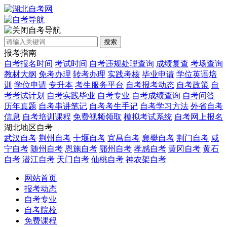
自考导航
搜索
报考指南
自考报名时间
考试时间
自考违规处理查询
成绩复查
考场查询
教材大纲
免考办理
转考办理
实践考核
毕业申请
学位英语培
训
学位申请
专升本
考生服务平台
自考报考动态
自考政策
自
考考试计划
自考实践毕业
自考专业
自考成绩查询
自考问答
历年真题
自考串讲笔记
自考考生手记
自考学习方法
外省自考
信息
自考培训课程
免费视频领取
模拟考试系统
自考网上报名
湖北地区自考
武汉自考
荆州自考
十堰自考
宜昌自考
襄樊自考
荆门自考
咸
宁自考
随州自考
恩施自考
鄂州自考
孝感自考
黄冈自考
黄石
自考
潜江自考
天门自考
仙桃自考
神农架自考
网站首页
报考动态
自考专业
自考院校
免费课程