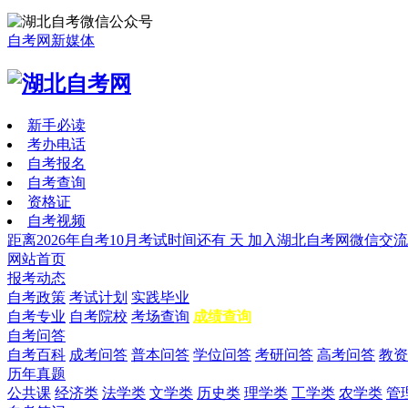
自考网新媒体
新手必读
考办电话
自考报名
自考查询
资格证
自考视频
距离2026年自考10月考试时间还有
天
加入湖北自考网微信交流
网站首页
报考动态
自考政策
考试计划
实践毕业
自考专业
自考院校
考场查询
成绩查询
自考问答
自考百科
成考问答
普本问答
学位问答
考研问答
高考问答
教资
历年真题
公共课
经济类
法学类
文学类
历史类
理学类
工学类
农学类
管