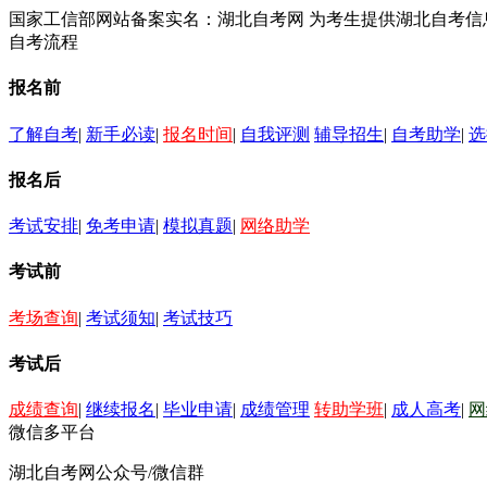
国家工信部网站备案实名：湖北自考网 为考生提供湖北自考
自考流程
报名前
了解自考
|
新手必读
|
报名时间
|
自我评测
辅导招生
|
自考助学
|
选
报名后
考试安排
|
免考申请
|
模拟真题
|
网络助学
考试前
考场查询
|
考试须知
|
考试技巧
考试后
成绩查询
|
继续报名
|
毕业申请
|
成绩管理
转助学班
|
成人高考
|
网
微信多平台
湖北自考网公众号/微信群