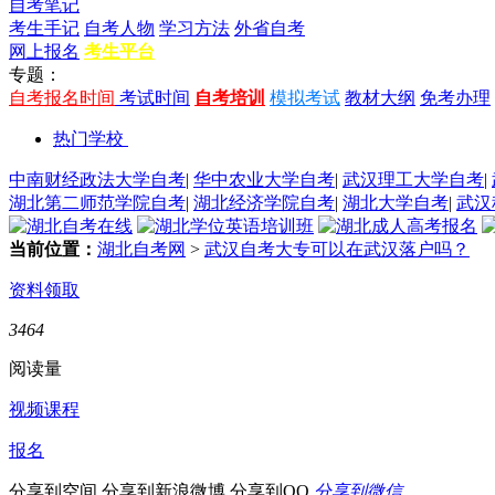
自考笔记
考生手记
自考人物
学习方法
外省自考
网上报名
考生平台
专题：
自考报名时间
考试时间
自考培训
模拟考试
教材大纲
免考办理
热门学校
中南财经政法大学自考
|
华中农业大学自考
|
武汉理工大学自考
|
湖北第二师范学院自考
|
湖北经济学院自考
|
湖北大学自考
|
武汉
当前位置：
湖北自考网
>
武汉自考大专可以在武汉落户吗？
资料领取
3464
阅读量
视频课程
报名
分享到空间
分享到新浪微博
分享到QQ
分享到微信