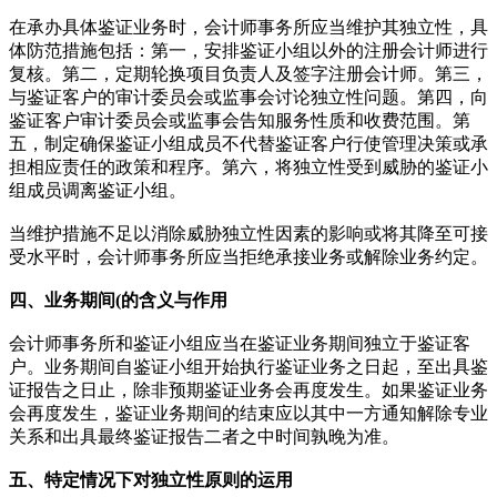
在承办具体鉴证业务时，会计师事务所应当维护其独立性，具
体防范措施包括：第一，安排鉴证小组以外的注册会计师进行
复核。第二，定期轮换项目负责人及签字注册会计师。第三，
与鉴证客户的审计委员会或监事会讨论独立性问题。第四，向
鉴证客户审计委员会或监事会告知服务性质和收费范围。第
五，制定确保鉴证小组成员不代替鉴证客户行使管理决策或承
担相应责任的政策和程序。第六，将独立性受到威胁的鉴证小
组成员调离鉴证小组。
当维护措施不足以消除威胁独立性因素的影响或将其降至可接
受水平时，会计师事务所应当拒绝承接业务或解除业务约定。
四、业务期间(的含义与作用
会计师事务所和鉴证小组应当在鉴证业务期间独立于鉴证客
户。业务期间自鉴证小组开始执行鉴证业务之日起，至出具鉴
证报告之日止，除非预期鉴证业务会再度发生。如果鉴证业务
会再度发生，鉴证业务期间的结束应以其中一方通知解除专业
关系和出具最终鉴证报告二者之中时间孰晚为准。
五、特定情况下对独立性原则的运用