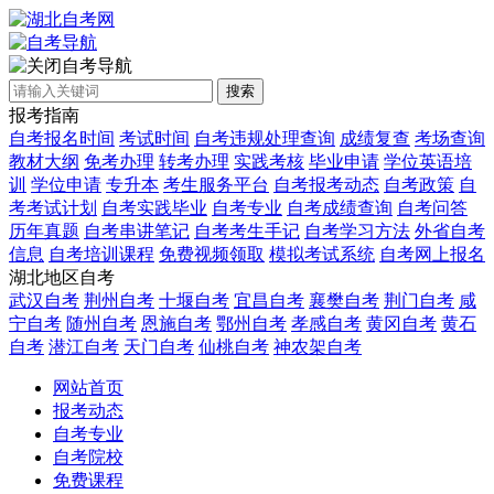
自考导航
搜索
报考指南
自考报名时间
考试时间
自考违规处理查询
成绩复查
考场查询
教材大纲
免考办理
转考办理
实践考核
毕业申请
学位英语培
训
学位申请
专升本
考生服务平台
自考报考动态
自考政策
自
考考试计划
自考实践毕业
自考专业
自考成绩查询
自考问答
历年真题
自考串讲笔记
自考考生手记
自考学习方法
外省自考
信息
自考培训课程
免费视频领取
模拟考试系统
自考网上报名
湖北地区自考
武汉自考
荆州自考
十堰自考
宜昌自考
襄樊自考
荆门自考
咸
宁自考
随州自考
恩施自考
鄂州自考
孝感自考
黄冈自考
黄石
自考
潜江自考
天门自考
仙桃自考
神农架自考
网站首页
报考动态
自考专业
自考院校
免费课程