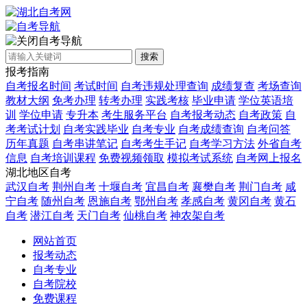
自考导航
搜索
报考指南
自考报名时间
考试时间
自考违规处理查询
成绩复查
考场查询
教材大纲
免考办理
转考办理
实践考核
毕业申请
学位英语培
训
学位申请
专升本
考生服务平台
自考报考动态
自考政策
自
考考试计划
自考实践毕业
自考专业
自考成绩查询
自考问答
历年真题
自考串讲笔记
自考考生手记
自考学习方法
外省自考
信息
自考培训课程
免费视频领取
模拟考试系统
自考网上报名
湖北地区自考
武汉自考
荆州自考
十堰自考
宜昌自考
襄樊自考
荆门自考
咸
宁自考
随州自考
恩施自考
鄂州自考
孝感自考
黄冈自考
黄石
自考
潜江自考
天门自考
仙桃自考
神农架自考
网站首页
报考动态
自考专业
自考院校
免费课程