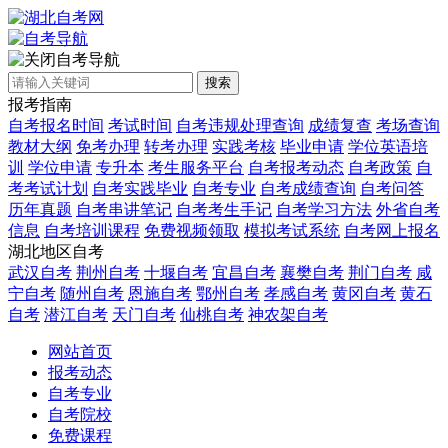
自考导航
搜索
报考指南
自考报名时间
考试时间
自考违规处理查询
成绩复查
考场查询
教材大纲
免考办理
转考办理
实践考核
毕业申请
学位英语培
训
学位申请
专升本
考生服务平台
自考报考动态
自考政策
自
考考试计划
自考实践毕业
自考专业
自考成绩查询
自考问答
历年真题
自考串讲笔记
自考考生手记
自考学习方法
外省自考
信息
自考培训课程
免费视频领取
模拟考试系统
自考网上报名
湖北地区自考
武汉自考
荆州自考
十堰自考
宜昌自考
襄樊自考
荆门自考
咸
宁自考
随州自考
恩施自考
鄂州自考
孝感自考
黄冈自考
黄石
自考
潜江自考
天门自考
仙桃自考
神农架自考
网站首页
报考动态
自考专业
自考院校
免费课程