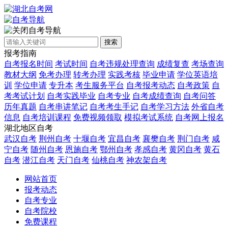
自考导航
搜索
报考指南
自考报名时间
考试时间
自考违规处理查询
成绩复查
考场查询
教材大纲
免考办理
转考办理
实践考核
毕业申请
学位英语培
训
学位申请
专升本
考生服务平台
自考报考动态
自考政策
自
考考试计划
自考实践毕业
自考专业
自考成绩查询
自考问答
历年真题
自考串讲笔记
自考考生手记
自考学习方法
外省自考
信息
自考培训课程
免费视频领取
模拟考试系统
自考网上报名
湖北地区自考
武汉自考
荆州自考
十堰自考
宜昌自考
襄樊自考
荆门自考
咸
宁自考
随州自考
恩施自考
鄂州自考
孝感自考
黄冈自考
黄石
自考
潜江自考
天门自考
仙桃自考
神农架自考
网站首页
报考动态
自考专业
自考院校
免费课程