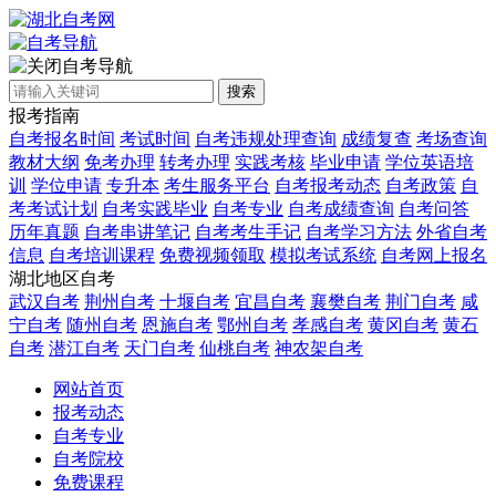
自考导航
搜索
报考指南
自考报名时间
考试时间
自考违规处理查询
成绩复查
考场查询
教材大纲
免考办理
转考办理
实践考核
毕业申请
学位英语培
训
学位申请
专升本
考生服务平台
自考报考动态
自考政策
自
考考试计划
自考实践毕业
自考专业
自考成绩查询
自考问答
历年真题
自考串讲笔记
自考考生手记
自考学习方法
外省自考
信息
自考培训课程
免费视频领取
模拟考试系统
自考网上报名
湖北地区自考
武汉自考
荆州自考
十堰自考
宜昌自考
襄樊自考
荆门自考
咸
宁自考
随州自考
恩施自考
鄂州自考
孝感自考
黄冈自考
黄石
自考
潜江自考
天门自考
仙桃自考
神农架自考
网站首页
报考动态
自考专业
自考院校
免费课程