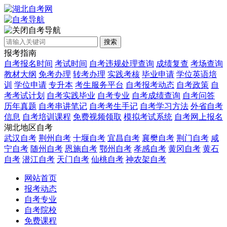
自考导航
搜索
报考指南
自考报名时间
考试时间
自考违规处理查询
成绩复查
考场查询
教材大纲
免考办理
转考办理
实践考核
毕业申请
学位英语培
训
学位申请
专升本
考生服务平台
自考报考动态
自考政策
自
考考试计划
自考实践毕业
自考专业
自考成绩查询
自考问答
历年真题
自考串讲笔记
自考考生手记
自考学习方法
外省自考
信息
自考培训课程
免费视频领取
模拟考试系统
自考网上报名
湖北地区自考
武汉自考
荆州自考
十堰自考
宜昌自考
襄樊自考
荆门自考
咸
宁自考
随州自考
恩施自考
鄂州自考
孝感自考
黄冈自考
黄石
自考
潜江自考
天门自考
仙桃自考
神农架自考
网站首页
报考动态
自考专业
自考院校
免费课程