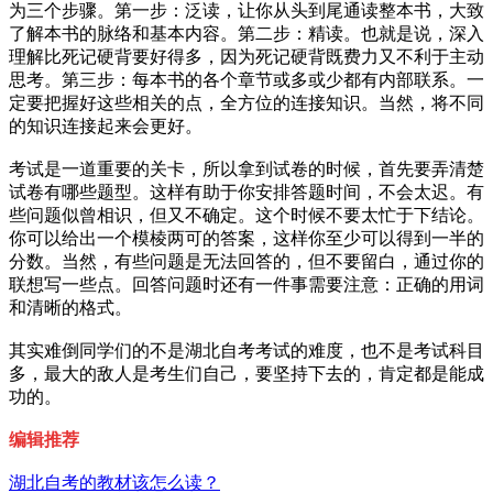
为三个步骤。第一步：泛读，让你从头到尾通读整本书，大致
了解本书的脉络和基本内容。第二步：精读。也就是说，深入
理解比死记硬背要好得多，因为死记硬背既费力又不利于主动
思考。第三步：每本书的各个章节或多或少都有内部联系。一
定要把握好这些相关的点，全方位的连接知识。当然，将不同
的知识连接起来会更好。
考试是一道重要的关卡，所以拿到试卷的时候，首先要弄清楚
试卷有哪些题型。这样有助于你安排答题时间，不会太迟。有
些问题似曾相识，但又不确定。这个时候不要太忙于下结论。
你可以给出一个模棱两可的答案，这样你至少可以得到一半的
分数。当然，有些问题是无法回答的，但不要留白，通过你的
联想写一些点。回答问题时还有一件事需要注意：正确的用词
和清晰的格式。
其实难倒同学们的不是湖北自考考试的难度，也不是考试科目
多，最大的敌人是考生们自己，要坚持下去的，肯定都是能成
功的。
编辑
推荐
湖北自考的教材该怎么读？