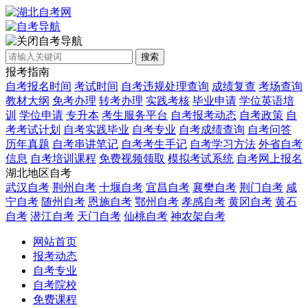
自考导航
搜索
报考指南
自考报名时间
考试时间
自考违规处理查询
成绩复查
考场查询
教材大纲
免考办理
转考办理
实践考核
毕业申请
学位英语培
训
学位申请
专升本
考生服务平台
自考报考动态
自考政策
自
考考试计划
自考实践毕业
自考专业
自考成绩查询
自考问答
历年真题
自考串讲笔记
自考考生手记
自考学习方法
外省自考
信息
自考培训课程
免费视频领取
模拟考试系统
自考网上报名
湖北地区自考
武汉自考
荆州自考
十堰自考
宜昌自考
襄樊自考
荆门自考
咸
宁自考
随州自考
恩施自考
鄂州自考
孝感自考
黄冈自考
黄石
自考
潜江自考
天门自考
仙桃自考
神农架自考
网站首页
报考动态
自考专业
自考院校
免费课程