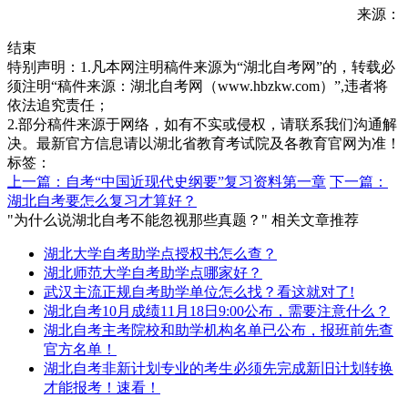
来源：
结束
特别声明：1.凡本网注明稿件来源为“湖北自考网”的，转载必
须注明“稿件来源：湖北自考网（www.hbzkw.com）”,违者将
依法追究责任；
2.部分稿件来源于网络，如有不实或侵权，请联系我们沟通解
决。最新官方信息请以湖北省教育考试院及各教育官网为准！
标签：
上一篇：自考“中国近现代史纲要”复习资料第一章
下一篇：
湖北自考要怎么复习才算好？
"为什么说湖北自考不能忽视那些真题？" 相关文章推荐
湖北大学自考助学点授权书怎么查？
湖北师范大学自考助学点哪家好？
武汉主流正规自考助学单位怎么找？看这就对了!
湖北自考10月成绩11月18日9:00公布，需要注意什么？
湖北自考主考院校和助学机构名单已公布，报班前先查
官方名单！
湖北自考非新计划专业的考生必须先完成新旧计划转换
才能报考！速看！