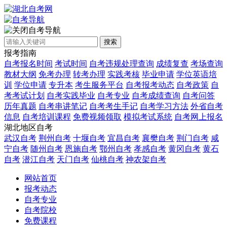
自考导航
搜索
报考指南
自考报名时间
考试时间
自考违规处理查询
成绩复查
考场查询
教材大纲
免考办理
转考办理
实践考核
毕业申请
学位英语培
训
学位申请
专升本
考生服务平台
自考报考动态
自考政策
自
考考试计划
自考实践毕业
自考专业
自考成绩查询
自考问答
历年真题
自考串讲笔记
自考考生手记
自考学习方法
外省自考
信息
自考培训课程
免费视频领取
模拟考试系统
自考网上报名
湖北地区自考
武汉自考
荆州自考
十堰自考
宜昌自考
襄樊自考
荆门自考
咸
宁自考
随州自考
恩施自考
鄂州自考
孝感自考
黄冈自考
黄石
自考
潜江自考
天门自考
仙桃自考
神农架自考
网站首页
报考动态
自考专业
自考院校
免费课程