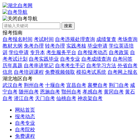
自考导航
搜索
报考指南
自考报名时间
考试时间
自考违规处理查询
成绩复查
考场查询
教材大纲
免考办理
转考办理
实践考核
毕业申请
学位英语培
训
学位申请
专升本
考生服务平台
自考报考动态
自考政策
自
考考试计划
自考实践毕业
自考专业
自考成绩查询
自考问答
历年真题
自考串讲笔记
自考考生手记
自考学习方法
外省自考
信息
自考培训课程
免费视频领取
模拟考试系统
自考网上报名
湖北地区自考
武汉自考
荆州自考
十堰自考
宜昌自考
襄樊自考
荆门自考
咸
宁自考
随州自考
恩施自考
鄂州自考
孝感自考
黄冈自考
黄石
自考
潜江自考
天门自考
仙桃自考
神农架自考
网站首页
报考动态
自考专业
自考院校
免费课程